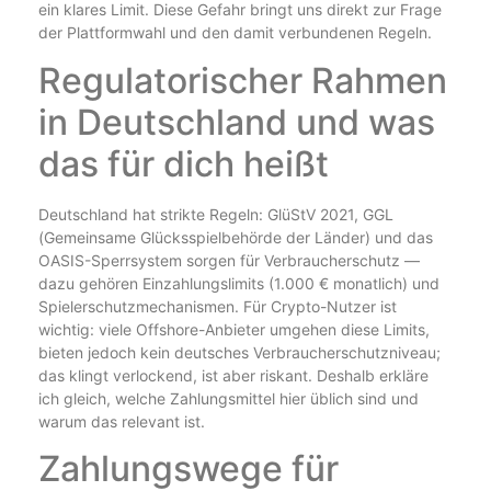
ein klares Limit. Diese Gefahr bringt uns direkt zur Frage
der Plattformwahl und den damit verbundenen Regeln.
Regulatorischer Rahmen
in Deutschland und was
das für dich heißt
Deutschland hat strikte Regeln: GlüStV 2021, GGL
(Gemeinsame Glücksspielbehörde der Länder) und das
OASIS-Sperrsystem sorgen für Verbraucherschutz —
dazu gehören Einzahlungslimits (1.000 € monatlich) und
Spielerschutzmechanismen. Für Crypto-Nutzer ist
wichtig: viele Offshore-Anbieter umgehen diese Limits,
bieten jedoch kein deutsches Verbraucherschutzniveau;
das klingt verlockend, ist aber riskant. Deshalb erkläre
ich gleich, welche Zahlungsmittel hier üblich sind und
warum das relevant ist.
Zahlungswege für