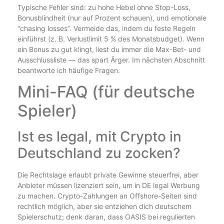
Typische Fehler sind: zu hohe Hebel ohne Stop-Loss,
Bonusblindheit (nur auf Prozent schauen), und emotionale
“chasing losses”. Vermeide das, indem du feste Regeln
einführst (z. B. Verlustlimit 5 % des Monatsbudget). Wenn
ein Bonus zu gut klingt, liest du immer die Max-Bet- und
Ausschlussliste — das spart Ärger. Im nächsten Abschnitt
beantworte ich häufige Fragen.
Mini-FAQ (für deutsche
Spieler)
Ist es legal, mit Crypto in
Deutschland zu zocken?
Die Rechtslage erlaubt private Gewinne steuerfrei, aber
Anbieter müssen lizenziert sein, um in DE legal Werbung
zu machen. Crypto-Zahlungen an Offshore-Seiten sind
rechtlich möglich, aber sie entziehen dich deutschem
Spielerschutz; denk daran, dass OASIS bei regulierten