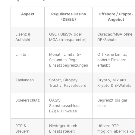
Aspekt
Reguliertes Casino
Offshore / Crypto-
(DE/EU)
Angebot
Lizenz &
GGL / GlüStV oder
Curacao/MGA ohne
Aufsicht
MGA (transparenter)
DE-Schutz
Limits
Monatl. Limits, 5-
Oft keine Limits,
Sekunden-Regel,
höhere Einsätze
Einsatzbegrenzungen
erlaubt
Zahlungen
Sofort, Giropay,
Crypto, Mix aus
Trustly, Paysafecard
Krypto & E-Wallets
Spielerschutz
OASIS,
Begrenzt bis gar
Selbstausschluss,
nicht
BZgA-Hinweise
RTP &
Niedriger durch
Höhere RTP
Steuern
Einsatzsteuer;
möglich, aber Risiko