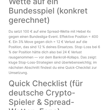
Wette auf ein
Bundesspiel (konkret
gerechnet)
Du setzt 100 € auf eine Spread-Wette mit Hebel 4x
gegen einen Bundesliga-Event. Effektive Position = 400
€. Ein 3% Move gegen dich = 12 € Verlust auf die
Position, das sind 12 % deines Einsatzes. Stop-Loss bei 6
% der Position hätte dich also bei 24 € Verlust
rausgenommen — vor dem Bankroll-Kollaps. Das zeigt:
kluge Stop-Loss-Strategien sind überlebenswichtig; im
nächsten Abschnitt findest du eine Quick-Checklist zur
Umsetzung.
Quick Checklist (für
deutsche Crypto-
Spieler & Spread-