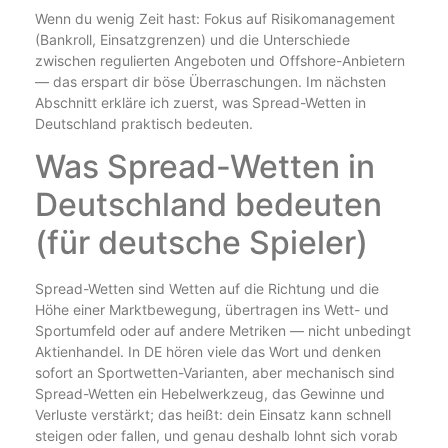
Wenn du wenig Zeit hast: Fokus auf Risikomanagement
(Bankroll, Einsatzgrenzen) und die Unterschiede
zwischen regulierten Angeboten und Offshore-Anbietern
— das erspart dir böse Überraschungen. Im nächsten
Abschnitt erkläre ich zuerst, was Spread-Wetten in
Deutschland praktisch bedeuten.
Was Spread-Wetten in
Deutschland bedeuten
(für deutsche Spieler)
Spread-Wetten sind Wetten auf die Richtung und die
Höhe einer Marktbewegung, übertragen ins Wett- und
Sportumfeld oder auf andere Metriken — nicht unbedingt
Aktienhandel. In DE hören viele das Wort und denken
sofort an Sportwetten-Varianten, aber mechanisch sind
Spread-Wetten ein Hebelwerkzeug, das Gewinne und
Verluste verstärkt; das heißt: dein Einsatz kann schnell
steigen oder fallen, und genau deshalb lohnt sich vorab