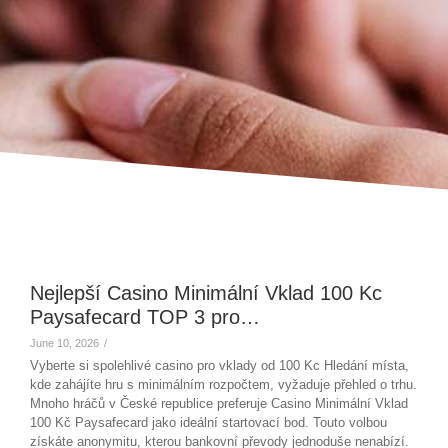
Nejlepší Casino Minimální Vklad 100 Kc
Paysafecard TOP 3 pro…
June 10, 2026
/
Vyberte si spolehlivé casino pro vklady od 100 Kc Hledání místa,
kde zahájíte hru s minimálním rozpočtem, vyžaduje přehled o trhu.
Mnoho hráčů v České republice preferuje Casino Minimální Vklad
100 Kč Paysafecard jako ideální startovací bod. Touto volbou
získáte anonymitu, kterou bankovní převody jednoduše nenabízí.