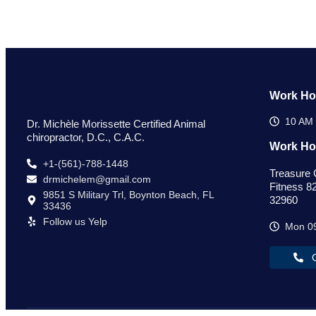
Work Ho
10 AM 
Dr. Michèle Morissette Certified Animal
chiropractor, D.C., C.A.C.
Work Hou
+1-(561)-788-1448
Treasure 
drmichelem@gmail.com
Fitness 8
9851 S Military Trl, Boynton Beach, FL
32960
33436
Follow us Yelp
Mon 09