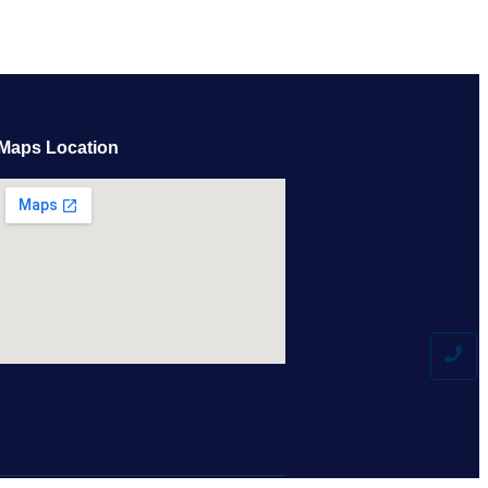
Maps Location