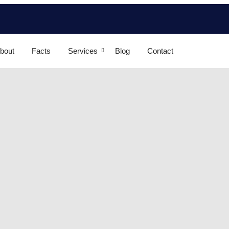
bout
Facts
Services
Blog
Contact