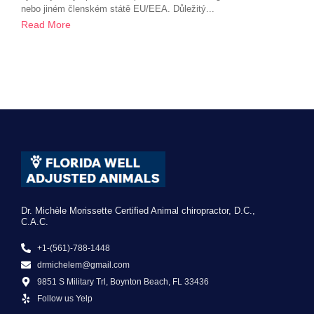
nebo jiném členském státě EU/EEA. Důležitý...
Read More
Dr. Michèle Morissette Certified Animal chiropractor, D.C.,
C.A.C.
+1-(561)-788-1448
drmichelem@gmail.com
9851 S Military Trl, Boynton Beach, FL 33436
Follow us Yelp