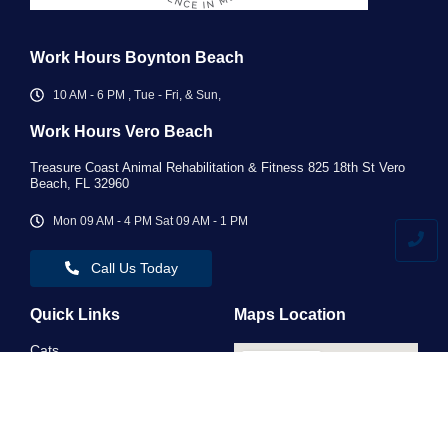
Work Hours Boynton Beach
10 AM - 6 PM , Tue - Fri, & Sun,
Work Hours Vero Beach ​
Treasure Coast Animal Rehabilitation & Fitness 825 18th St Vero
Beach, FL 32960
Mon 09 AM - 4 PM Sat 09 AM - 1 PM
Call Us Today
Quick Links
Maps Location
Cats
Dogs
Horses