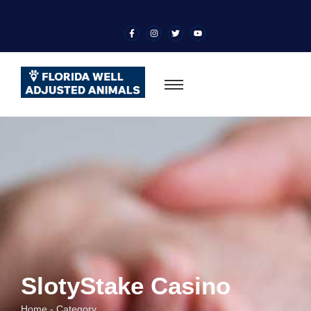
SlotyStake Casino
Home - Category