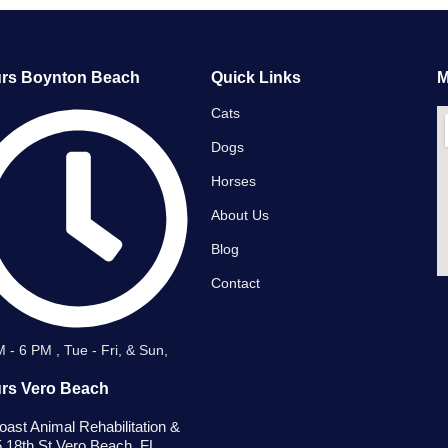
rs Boynton Beach
Quick Links
M
Cats
Dogs
Horses
About Us
Blog
Contact
 - 6 PM , Tue - Fri, & Sun,
s Vero Beach ​
ast Animal Rehabilitation &
5 18th St Vero Beach, FL