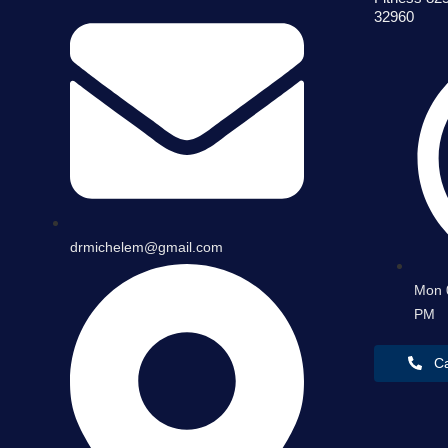
32960
drmichelem@gmail.com
Mon 
PM
Ca