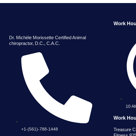
Work Hou
Dr. Michèle Morissette Certified Animal
chiropractor, D.C., C.A.C.
10 AM
Work Hour
+1-(561)-788-1448
Treasure Co
Fitness 82