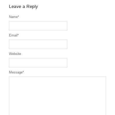
Leave a Reply
Name
*
Email
*
Website
Message
*