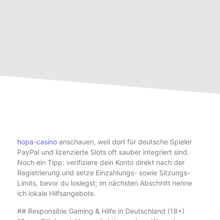
hopa-casino
anschauen, weil dort für deutsche Spieler
PayPal und lizenzierte Slots oft sauber integriert sind.
Noch ein Tipp: verifiziere dein Konto direkt nach der
Registrierung und setze Einzahlungs- sowie Sitzungs-
Limits, bevor du loslegst; im nächsten Abschnitt nenne
ich lokale Hilfsangebote.
## Responsible Gaming & Hilfe in Deutschland (18+)