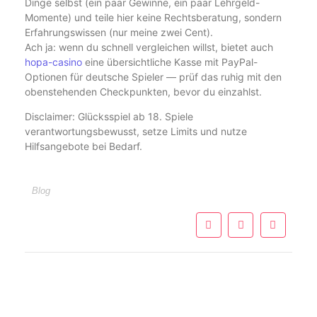
Dinge selbst (ein paar Gewinne, ein paar Lehrgeld-
Momente) und teile hier keine Rechtsberatung, sondern
Erfahrungswissen (nur meine zwei Cent).
Ach ja: wenn du schnell vergleichen willst, bietet auch
hopa-casino
eine übersichtliche Kasse mit PayPal-
Optionen für deutsche Spieler — prüf das ruhig mit den
obenstehenden Checkpunkten, bevor du einzahlst.
Disclaimer: Glücksspiel ab 18. Spiele
verantwortungsbewusst, setze Limits und nutze
Hilfsangebote bei Bedarf.
Blog