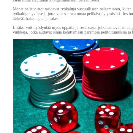
estää sinua ajautumasta ongelmalliseen pelaamiseen.
Monet pelisivustot tarjoavat työkaluja vastuulliseen pelaamiseen, kuten 
työkaluja hyväksesi, jotta voit seurata omaa pelikäyttäytymistäsi. Jos h
tärkeää hakea apua ja tukea.
Lisäksi voit hyödyntää myös oppaita ja resursseja, jotka auttavat sinua p
vinkkejä, jotka auttavat sinua kehittämään parempia pelitottumuksia ja 