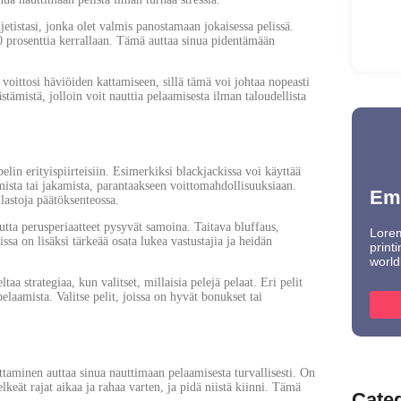
Lem
Ofi
jetistasi, jonka olet valmis panostamaan jokaisessa pelissä.
A
10 prosenttia kerrallaan. Tämä auttaa sinua pidentämään
voittosi häviöiden kattamiseen, sillä tämä voi johtaa nopeasti
ästämistä, jolloin voit nauttia pelaamisesta ilman taloudellista
 pelin erityispiirteisiin. Esimerkiksi blackjackissa voi käyttää
mista tai jakamista, parantaakseen voittomahdollisuuksiaan.
Em
lastoja päätöksenteossa.
utta perusperiaatteet pysyvät samoina. Taitava bluffaus,
Lorem
issa on lisäksi tärkeää osata lukea vastustajia ja heidän
print
world
aa strategiaa, kun valitset, millaisia pelejä pelaat. Eri pelit
pelaamista. Valitse pelit, joissa on hyvät bonukset tai
taminen auttaa sinua nauttimaan pelaamisesta turvallisesti. On
selkeät rajat aikaa ja rahaa varten, ja pidä niistä kiinni. Tämä
Cate