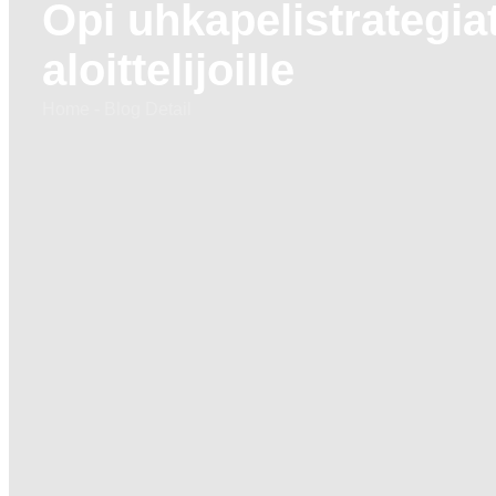
Opi uhkapelistrategia
aloittelijoille
Home - Blog Detail