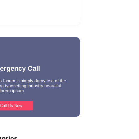
on Casino – Kasyno Online
cjalna Strona
ugust 8, 2026
ergency Call
 Ipsum is simply dumy text of the
ing typesetting industry beautiful
lorem ipsum.
Call Us Now
gories