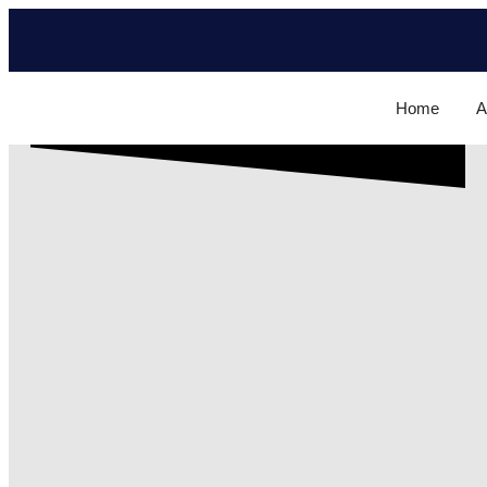
Home
A