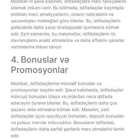
Mostbet-in şəxsi kabineti, istifadəçilərə mərc tarixçələrini
izləmək imkanı verir. Bu bölmədə, istifadəçilər keçmişdə
etdikləri mərc əməliyyatlarını, onların nəticələrini və
qazandıqları məbləğləri görə bilərlər. Bu, istifadəçilərin
gələcəkdə daha yaxşı strategiyalar qurmasına kömək
edir. Eyni zamanda, bu məlumatlar, istifadəçilərin öz
davranışlarını analiz etmələrinə və daha effektiv qərarlar
vermələrinə imkan tanıyır.
4. Bonuslar və
Promosyonlar
Mostbet, istifadəçilərinə müxtəlif bonuslar və
promosyonlar təqdim edir. Şəxsi kabinetdə, istifadəçilər
mövcud bonusları izləyə və onlardan necə istifadə
edəcəyini öyrənə bilərlər. Bu, istifadəçilərin daha çox
qazanc əldə etməsinə kömək edir. Məsələn, yeni
istifadəçilər üçün qeydiyyat bonusları, depozit bonusları
və pulsuz mərclər mövcuddur. Bonusların istifadəsi,
istifadəçilərin daha sərfəli şərtlərlə mərc etmələrini təmin
edir.