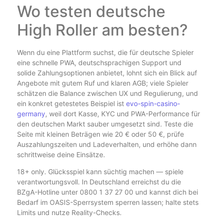
Wo testen deutsche
High Roller am besten?
Wenn du eine Plattform suchst, die für deutsche Spieler
eine schnelle PWA, deutschsprachigen Support und
solide Zahlungsoptionen anbietet, lohnt sich ein Blick auf
Angebote mit gutem Ruf und klaren AGB; viele Spieler
schätzen die Balance zwischen UX und Regulierung, und
ein konkret getestetes Beispiel ist
evo-spin-casino-
germany
, weil dort Kasse, KYC und PWA-Performance für
den deutschen Markt sauber umgesetzt sind. Teste die
Seite mit kleinen Beträgen wie 20 € oder 50 €, prüfe
Auszahlungszeiten und Ladeverhalten, und erhöhe dann
schrittweise deine Einsätze.
18+ only. Glücksspiel kann süchtig machen — spiele
verantwortungsvoll. In Deutschland erreichst du die
BZgA-Hotline unter 0800 1 37 27 00 und kannst dich bei
Bedarf im OASIS-Sperrsystem sperren lassen; halte stets
Limits und nutze Reality-Checks.