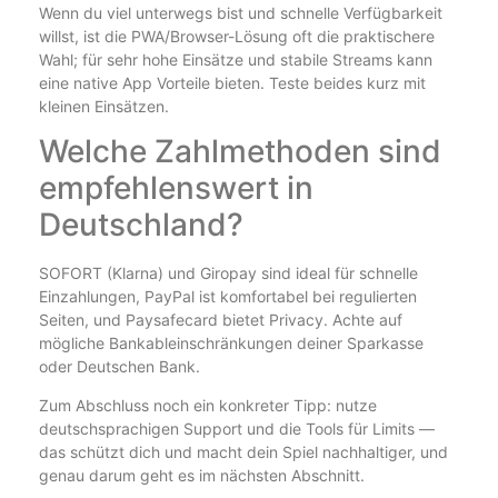
Wenn du viel unterwegs bist und schnelle Verfügbarkeit
willst, ist die PWA/Browser-Lösung oft die praktischere
Wahl; für sehr hohe Einsätze und stabile Streams kann
eine native App Vorteile bieten. Teste beides kurz mit
kleinen Einsätzen.
Welche Zahlmethoden sind
empfehlenswert in
Deutschland?
SOFORT (Klarna) und Giropay sind ideal für schnelle
Einzahlungen, PayPal ist komfortabel bei regulierten
Seiten, und Paysafecard bietet Privacy. Achte auf
mögliche Bankableinschränkungen deiner Sparkasse
oder Deutschen Bank.
Zum Abschluss noch ein konkreter Tipp: nutze
deutschsprachigen Support und die Tools für Limits —
das schützt dich und macht dein Spiel nachhaltiger, und
genau darum geht es im nächsten Abschnitt.