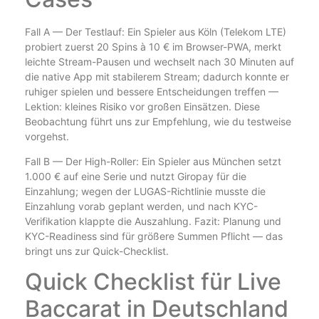
Fall A — Der Testlauf: Ein Spieler aus Köln (Telekom LTE)
probiert zuerst 20 Spins à 10 € im Browser-PWA, merkt
leichte Stream-Pausen und wechselt nach 30 Minuten auf
die native App mit stabilerem Stream; dadurch konnte er
ruhiger spielen und bessere Entscheidungen treffen —
Lektion: kleines Risiko vor großen Einsätzen. Diese
Beobachtung führt uns zur Empfehlung, wie du testweise
vorgehst.
Fall B — Der High-Roller: Ein Spieler aus München setzt
1.000 € auf eine Serie und nutzt Giropay für die
Einzahlung; wegen der LUGAS-Richtlinie musste die
Einzahlung vorab geplant werden, und nach KYC-
Verifikation klappte die Auszahlung. Fazit: Planung und
KYC-Readiness sind für größere Summen Pflicht — das
bringt uns zur Quick-Checklist.
Quick Checklist für Live
Baccarat in Deutschland