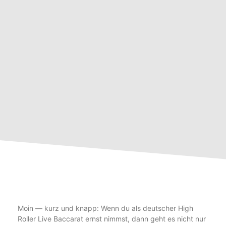
Moin — kurz und knapp: Wenn du als deutscher High
Roller Live Baccarat ernst nimmst, dann geht es nicht nur