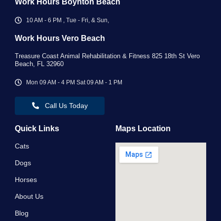
Work Hours Boynton Beach
10 AM - 6 PM , Tue - Fri, & Sun,
Work Hours Vero Beach ​
Treasure Coast Animal Rehabilitation & Fitness 825 18th St Vero
Beach, FL 32960
Mon 09 AM - 4 PM Sat 09 AM - 1 PM
Call Us Today
Quick Links
Maps Location
Cats
Dogs
Horses
About Us
Blog