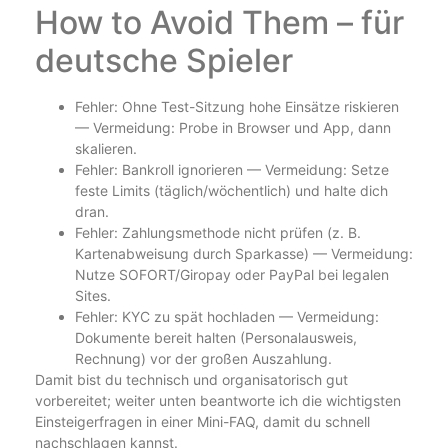
How to Avoid Them – für
deutsche Spieler
Fehler: Ohne Test-Sitzung hohe Einsätze riskieren
— Vermeidung: Probe in Browser und App, dann
skalieren.
Fehler: Bankroll ignorieren — Vermeidung: Setze
feste Limits (täglich/wöchentlich) und halte dich
dran.
Fehler: Zahlungsmethode nicht prüfen (z. B.
Kartenabweisung durch Sparkasse) — Vermeidung:
Nutze SOFORT/Giropay oder PayPal bei legalen
Sites.
Fehler: KYC zu spät hochladen — Vermeidung:
Dokumente bereit halten (Personalausweis,
Rechnung) vor der großen Auszahlung.
Damit bist du technisch und organisatorisch gut
vorbereitet; weiter unten beantworte ich die wichtigsten
Einsteigerfragen in einer Mini-FAQ, damit du schnell
nachschlagen kannst.