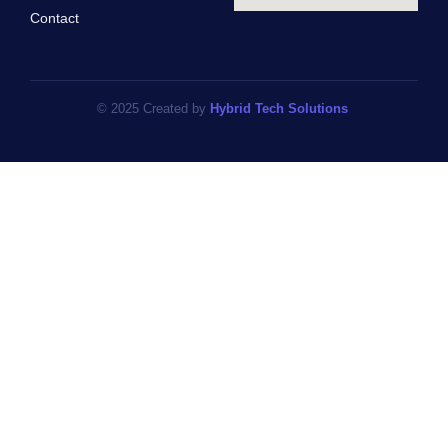
Contact
© 2025 Created by
Hybrid Tech Solutions