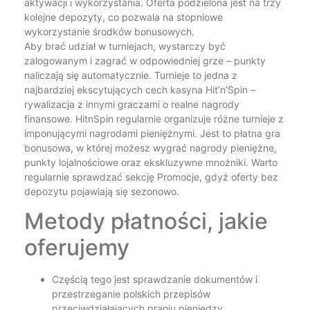
aktywacji i wykorzystania. Oferta podzielona jest na trzy
kolejne depozyty, co pozwala na stopniowe
wykorzystanie środków bonusowych.
Aby brać udział w turniejach, wystarczy być
zalogowanym i zagrać w odpowiedniej grze – punkty
naliczają się automatycznie. Turnieje to jedna z
najbardziej ekscytujących cech kasyna Hit’n’Spin –
rywalizacja z innymi graczami o realne nagrody
finansowe. HitnSpin regularnie organizuje różne turnieje z
imponującymi nagrodami pieniężnymi. Jest to płatna gra
bonusowa, w której możesz wygrać nagrody pieniężne,
punkty lojalnościowe oraz ekskluzywne mnożniki. Warto
regularnie sprawdzać sekcję Promocje, gdyż oferty bez
depozytu pojawiają się sezonowo.
Metody płatności, jakie
oferujemy
Częścią tego jest sprawdzanie dokumentów i
przestrzeganie polskich przepisów
przeciwdziałających praniu pieniędzy.