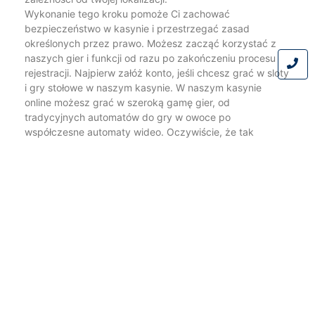
Wykonanie tego kroku pomoże Ci zachować
bezpieczeństwo w kasynie i przestrzegać zasad
określonych przez prawo. Możesz zacząć korzystać z
naszych gier i funkcji od razu po zakończeniu procesu
rejestracji. Najpierw załóż konto, jeśli chcesz grać w sloty
i gry stołowe w naszym kasynie. W naszym kasynie
online możesz grać w szeroką gamę gier, od
tradycyjnych automatów do gry w owoce po
współczesne automaty wideo. Oczywiście, że tak
HitnSpin kasyno online oferuje graczom, którzy jeszcze
nie korzystali z naszych usług wyjątkowo atrakcyjny
bonus powitalny.
Minimalna kwota wpłaty wynosi 50 zł dla większości
metod. Pierwsza wypłata wymaga weryfikacji tożsamości
– standardowa procedura zapewniająca bezpieczeństwo
Twojego konta. Opcja “Zapamiętaj mnie” pozwala
pozostać zalogowanym na zaufanych urządzeniach.
Czas weryfikacji wynosi zazwyczaj godzin roboczych.
Dlatego też przygotowaliśmy dla naszych użytkowników
rozbudowaną listę metod płatności, z jakich możesz
skorzystać. Tworząc HitnSpin kasyno online, nie