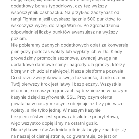
dodatkowy bonus tygodniowy, czy też wyższy
współczynnik cashbacku. Na przykład zaczynasz od
rangi Fighter, a jeśli uzyskasz łącznie 500 punktów, to
wskoczysz wyżej, do rangi Warrior. Po zgromadzeniu
odpowiedniej liczby punktów awansujesz na wyższy
poziom.
Nie pobieramy żadnych dodatkowych opłat za konwersję
pieniędzy podczas wpłaty lub wypłaty ich w zło. Kiedy
prowadzimy promocje sezonowe, zwracaj uwagę na
dodatkowe darmowe spiny i nagrody dla graczy, którzy
biorą w nich udział najwięcej. Nasza platforma pozwala
Ci od razu zweryfikować swoją tożsamość, dzięki czemu
Twój pierwszy krok jest łatwy i bezpieczny. Wszystkie
informacje o naszych graczach są bezpieczne w naszym
kasynie dzięki szyfrowaniu SSL. Przy czym oferta
powitalna w naszym kasynie obejmuje aż trzy pierwsze
wpłaty, a nie tylko jedną. W naszym kasynie
bezpieczeństwo jest sprawą absolutnie priorytetową,
więc wszystko dopięliśmy na ostatni guzik.
Dla użytkowników Androida plik instalacyjny znajduje się
na naszej oficjalnej stronie, co gwarantuje, że jest on