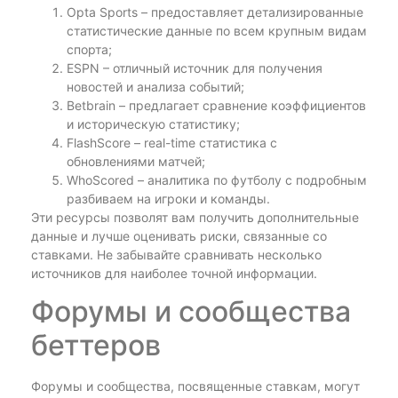
Opta Sports – предоставляет детализированные
статистические данные по всем крупным видам
спорта;
ESPN – отличный источник для получения
новостей и анализа событий;
Betbrain – предлагает сравнение коэффициентов
и историческую статистику;
FlashScore – real-time статистика с
обновлениями матчей;
WhoScored – аналитика по футболу с подробным
разбиваем на игроки и команды.
Эти ресурсы позволят вам получить дополнительные
данные и лучше оценивать риски, связанные со
ставками. Не забывайте сравнивать несколько
источников для наиболее точной информации.
Форумы и сообщества
беттеров
Форумы и сообщества, посвященные ставкам, могут