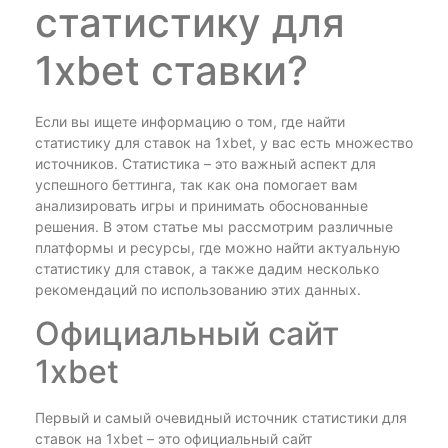
статистику для
1xbet ставки?
Если вы ищете информацию о том, где найти
статистику для ставок на 1xbet, у вас есть множество
источников. Статистика – это важный аспект для
успешного беттинга, так как она помогает вам
анализировать игры и принимать обоснованные
решения. В этом статье мы рассмотрим различные
платформы и ресурсы, где можно найти актуальную
статистику для ставок, а также дадим несколько
рекомендаций по использованию этих данных.
Официальный сайт
1xbet
Первый и самый очевидный источник статистики для
ставок на 1xbet – это официальный сайт