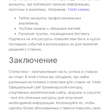
аккаунты, где публикуют свежую информацию,
прогнозы и аналитику. Например:
1xbet казино
Twitter-аккаунты профессиональных
аналитиков;
YouTube каналы с обзорами матчей;
Facebook группы, посвященные беттингу.
Подписка на эти ресурсы позволит вам быть в курсе
последних событий и использовать их для принятия
решений о ставках.
Заключение
Статистика – неотъемлемая часть успеха в ставках
на спорт. В этой статье мы обсудили, где найти
различные источники статистики для ставок на 1xbet.
Официальный сайт букмекерской конторы,
спортивные аналитические сайты, форумы и соцсети
– все это отличные ресурсы для получения
необходимой информации. Используйте их, чтобы
сделать более обоснованные ставки и повысить свои