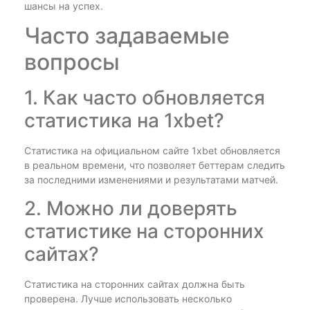
шансы на успех.
Часто задаваемые
вопросы
1. Как часто обновляется
статистика на 1xbet?
Статистика на официальном сайте 1xbet обновляется
в реальном времени, что позволяет беттерам следить
за последними изменениями и результатами матчей.
2. Можно ли доверять
статистике на сторонних
сайтах?
Статистика на сторонних сайтах должна быть
проверена. Лучше использовать несколько