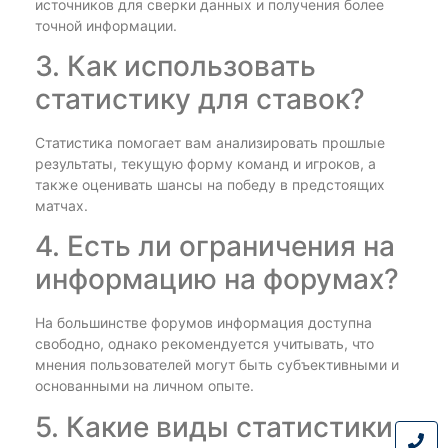
источников для сверки данных и получения более
точной информации.
3. Как использовать
статистику для ставок?
Статистика помогает вам анализировать прошлые
результаты, текущую форму команд и игроков, а
также оценивать шансы на победу в предстоящих
матчах.
4. Есть ли ограничения на
информацию на форумах?
На большинстве форумов информация доступна
свободно, однако рекомендуется учитывать, что
мнения пользователей могут быть субъективными и
основанными на личном опыте.
5. Какие виды статистики