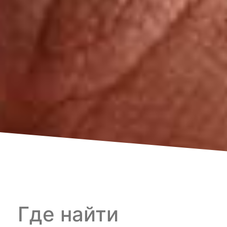
Где найти