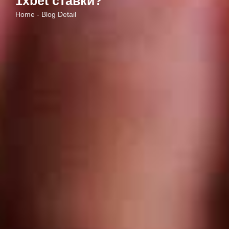
1xbet ставки?
Home - Blog Detail