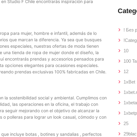
 en Studio F Chile encontrarás inspiración para
Categ
! Без 
 ropa para mujer, hombre e infantil, además de lo
rios que marcan la diferencia. Ya sea que busques
!Categ
iones especiales, nuestras ofertas de moda tienen
10
e una tienda de ropa de mujer donde el diseño, la
 Aquí encontrarás prendas y accesorios pensados para
100 Ta
sta opciones elegantes para ocasiones especiales.
12
eando prendas exclusivas 100% fabricadas en Chile.
1xBet
1xbet.
n la sostenibilidad social y ambiental. Cumplimos con
1xbet
idad, las operaciones en la oficina, el trabajo con
a seguir mejorando con el objetivo de alcanzar la
1xbetp
s o polleras para lograr un look casual, cómodo y con
25
29blac
que incluye botas , botines y sandalias , perfectos