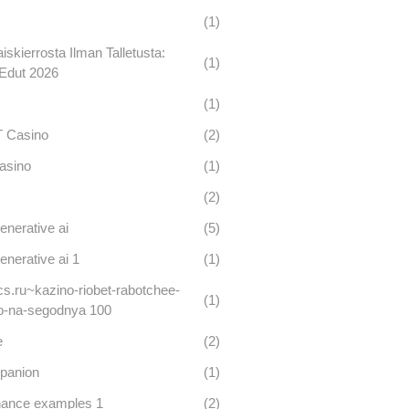
(1)
iskierrosta Ilman Talletusta:
(1)
Edut 2026
(1)
 Casino
(2)
asino
(1)
(2)
enerative ai
(5)
enerative ai 1
(1)
s.ru~kazino-riobet-rabotchee-
(1)
o-na-segodnya 100
e
(2)
panion
(1)
finance examples 1
(2)