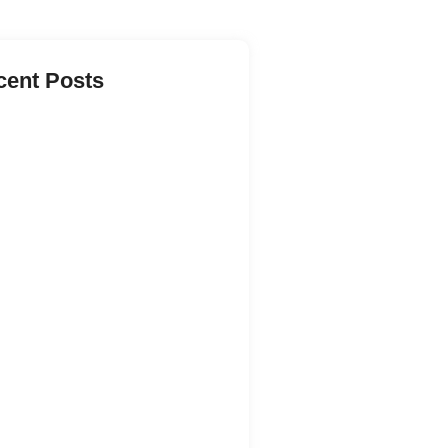
cent Posts
é Pirots 5 è il lancio più atteso
’estate 2026…
ne 26, 2026
 RTP Slots at GambleZen and Win
 Money Rewards…
y 31, 2026
bet Promo Codes for 2026 Access
usive Bonuses Now
y 31, 2026
o Extend Reviews
y 29, 2026
Up Casino – Azərbaycanda Onlayn
no – Qeydiyyat və…
gust 8, 2026
n Casino – Kasyno Online
alna Strona