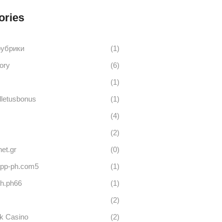
ories
рубрики
(1)
ory
(6)
(1)
lletusbonus
(1)
(4)
(2)
net.gr
(0)
app-ph.com5
(1)
h.ph66
(1)
(2)
k Casino
(2)