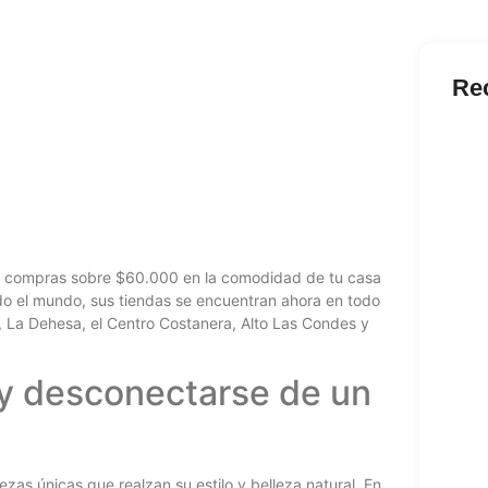
Re
Perch
dell
Ju
Play
Real
Ma
 Tus compras sobre $60.000 en la comodidad de tu casa
Beon
Excl
odo el mundo, sus tiendas se encuentran ahora en todo
, La Dehesa, el Centro Costanera, Alto Las Condes y
Ma
Gluc
Ma
e y desconectarse de un
Pin 
Kazi
Au
Lemo
Oficj
ezas únicas que realzan su estilo y belleza natural. En