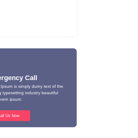
gust 8, 2026
– Official Site for Sports Betting
Casino –…
gust 8, 2026
rgency Call
Ipsum is simply dumy text of the
g typesetting industry beautiful
orem ipsum.
all Us Now