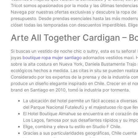
Tricot somos apasionados por la moda y las últimas tendencias
Navega por nuestras ofertas exclusivas y descubre la ropa de 
presupuesto. Desde prendas esenciales hasta las más modernas
clóset todas las temporadas con descuentos imperdibles. Elige, 
Arte All Together Cardigan – 
Si buscas un vestido de noche chic o sultry, esta es tu señora
joyas
boutique ropa mujer santiago
adornados vestidos maxi. H
sobre la alta costura en Nueva York, Daniela Bustamente Traj
ecológicos hechos a medida. Las citas in situ se pueden realiza
Considerado por los expertos de la prensa y de la industria co
produce un diseño elegante inspirado en Chile. Crecer en el n
brand en Santiago en 2010, tomó la industria por tormenta.
La ubicación del hotel permite un fácil acceso a diversas
del Parque Nacional Futaleufú y el majestuoso río que ll
El Hotel Boutique Almahue se encuentra en el corazón de
Los Lagos, famosa por sus desafiantes rápidos y su impo
Elige, combina y eleva tu estilo en Studio F Chile.
Gracias a sus particularidades geográficas, Chile cuent