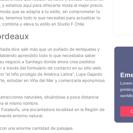
Au
, y estamos aquí para ofrecerte moda al mejor precio.
1Win 
moda que se adapta a tu estilo, sin comprometer tu
and 
, tenemos todo lo que necesitas para actualizar tu
Au
combina y eleva tu estilo en Studio F Chile.
Bordeaux
! Nada dice salir más que un puñado de lentejuelas y
abiendo aprendido todo lo que necesitaba saber
o su negocio a Santiago donde ahora crea pedidos
r a través del formulario de contacto en su sitio web.
Eme
mo “el niño prodigio de América Latina”, Lupe Gajardo
orte, estudiar en Viña del Mar y comenzarla eponymous
Lorem 
printin
worldl
 atracciones naturales, situándose a poca distancia
eva el mismo nombre.
 Futaleufú, una encantadora localidad en la Región de
C
nente entorno natural.
a con una enorme cantidad de paisajes.