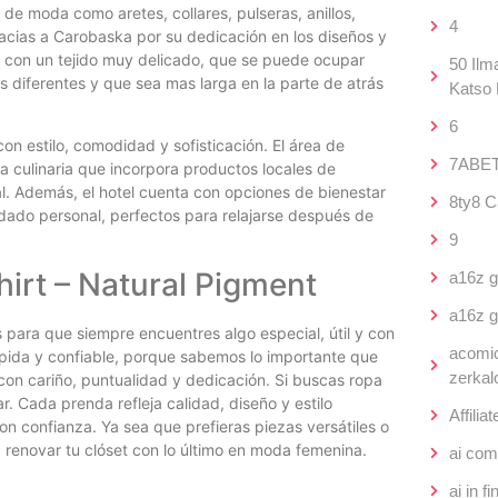
de moda como aretes, collares, pulseras, anillos,
4
gracias a Carobaska por su dedicación en los diseños y
, con un tejido muy delicado, que se puede ocupar
50 Ilma
as diferentes y que sea mas larga en la parte de atrás
Katso 
6
n estilo, comodidad y sofisticación. El área de
7ABET
a culinaria que incorpora productos locales de
al. Además, el hotel cuenta con opciones de bienestar
8ty8 C
uidado personal, perfectos para relajarse después de
9
irt – Natural Pigment
a16z g
a16z g
ara que siempre encuentres algo especial, útil y con
acomic
pida y confiable, porque sabemos lo importante que
zerkal
 con cariño, puntualidad y dedicación. Si buscas ropa
ar. Cada prenda refleja calidad, diseño y estilo
Affiliat
confianza. Ya sea que prefieras piezas versátiles o
a renovar tu clóset con lo último en moda femenina.
ai com
ai in 