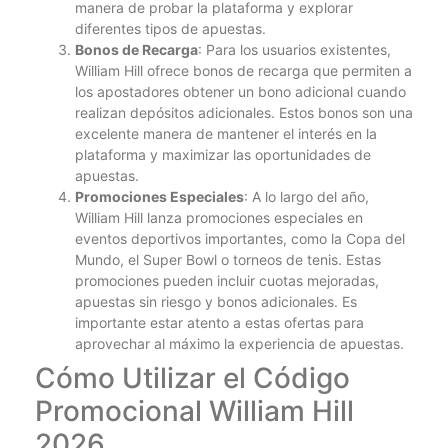
manera de probar la plataforma y explorar
diferentes tipos de apuestas.
Bonos de Recarga
: Para los usuarios existentes,
William Hill ofrece bonos de recarga que permiten a
los apostadores obtener un bono adicional cuando
realizan depósitos adicionales. Estos bonos son una
excelente manera de mantener el interés en la
plataforma y maximizar las oportunidades de
apuestas.
Promociones Especiales
: A lo largo del año,
William Hill lanza promociones especiales en
eventos deportivos importantes, como la Copa del
Mundo, el Super Bowl o torneos de tenis. Estas
promociones pueden incluir cuotas mejoradas,
apuestas sin riesgo y bonos adicionales. Es
importante estar atento a estas ofertas para
aprovechar al máximo la experiencia de apuestas.
Cómo Utilizar el Código
Promocional William Hill
2026