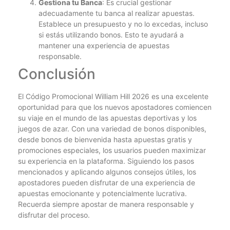
Gestiona tu Banca
: Es crucial gestionar
adecuadamente tu banca al realizar apuestas.
Establece un presupuesto y no lo excedas, incluso
si estás utilizando bonos. Esto te ayudará a
mantener una experiencia de apuestas
responsable.
Conclusión
El Código Promocional William Hill 2026 es una excelente
oportunidad para que los nuevos apostadores comiencen
su viaje en el mundo de las apuestas deportivas y los
juegos de azar. Con una variedad de bonos disponibles,
desde bonos de bienvenida hasta apuestas gratis y
promociones especiales, los usuarios pueden maximizar
su experiencia en la plataforma. Siguiendo los pasos
mencionados y aplicando algunos consejos útiles, los
apostadores pueden disfrutar de una experiencia de
apuestas emocionante y potencialmente lucrativa.
Recuerda siempre apostar de manera responsable y
disfrutar del proceso.