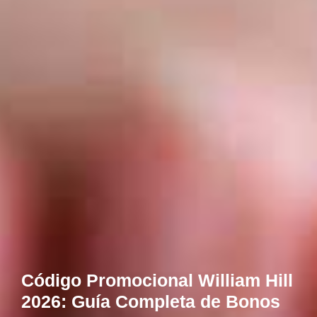
Código Promocional William Hill
2026: Guía Completa de Bonos