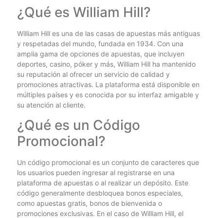
¿Qué es William Hill?
William Hill es una de las casas de apuestas más antiguas
y respetadas del mundo, fundada en 1934. Con una
amplia gama de opciones de apuestas, que incluyen
deportes, casino, póker y más, William Hill ha mantenido
su reputación al ofrecer un servicio de calidad y
promociones atractivas. La plataforma está disponible en
múltiples países y es conocida por su interfaz amigable y
su atención al cliente.
¿Qué es un Código
Promocional?
Un código promocional es un conjunto de caracteres que
los usuarios pueden ingresar al registrarse en una
plataforma de apuestas o al realizar un depósito. Este
código generalmente desbloquea bonos especiales,
como apuestas gratis, bonos de bienvenida o
promociones exclusivas. En el caso de William Hill, el