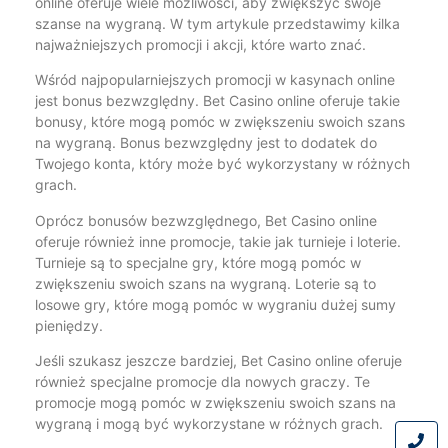
online oferuje wiele możliwości, aby zwiększyć swoje
szanse na wygraną. W tym artykule przedstawimy kilka
najważniejszych promocji i akcji, które warto znać.
Wśród najpopularniejszych promocji w kasynach online
jest bonus bezwzględny. Bet Casino online oferuje takie
bonusy, które mogą pomóc w zwiększeniu swoich szans
na wygraną. Bonus bezwzględny jest to dodatek do
Twojego konta, który może być wykorzystany w różnych
grach.
Oprócz bonusów bezwzględnego, Bet Casino online
oferuje również inne promocje, takie jak turnieje i loterie.
Turnieje są to specjalne gry, które mogą pomóc w
zwiększeniu swoich szans na wygraną. Loterie są to
losowe gry, które mogą pomóc w wygraniu dużej sumy
pieniędzy.
Jeśli szukasz jeszcze bardziej, Bet Casino online oferuje
również specjalne promocje dla nowych graczy. Te
promocje mogą pomóc w zwiększeniu swoich szans na
wygraną i mogą być wykorzystane w różnych grach.