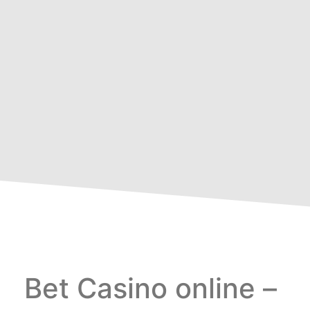
Bet Casino online –