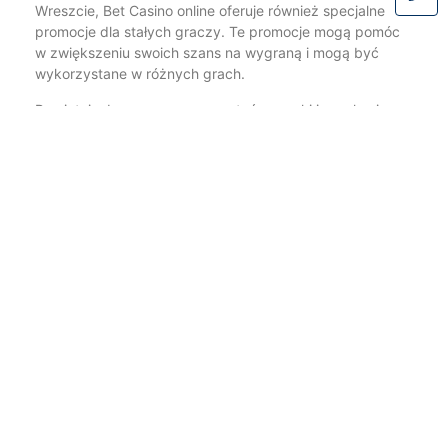
Wreszcie, Bet Casino online oferuje również specjalne
promocje dla stałych graczy. Te promocje mogą pomóc
w zwiększeniu swoich szans na wygraną i mogą być
wykorzystane w różnych grach.
Pamiętaj, aby zawsze przeczytać warunki i regulamin
przed rozpoczęciem gry.
news
Leave a Reply
Name
*