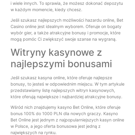
i wiele innych. To sprawia, że możesz dokonać depozytu
w każdym momencie, kiedy chcesz.
Jeśli szukasz najlepszych możliwości hazardu online, Bet
Casino online jest idealnym wyborem. Oferuje on bogaty
wybór gier, a także atrakcyjne bonusy i promocje, które
mogą pomóc Ci zwiększyć swoje szanse na wygraną.
Witryny kasynowe z
najlepszymi bonusami
Jeśli szukasz kasyna online, które oferuje najlepsze
bonusy, to jesteś w odpowiednim miejscu. W tym artykule
przedstawiamy listę najlepszych witryn kasynowych,
które oferują największe i najbardziej atrakcyjne bonusy.
Wśród nich znajdujemy kasyno Bet Online, które oferuje
bonus 100% do 1000 PLN dla nowych graczy. Kasyno
Bet Online jest jednym z najpopularniejszych kasyn online
w Polsce, a jego oferta bonusowa jest jedną z
największych na rynku.