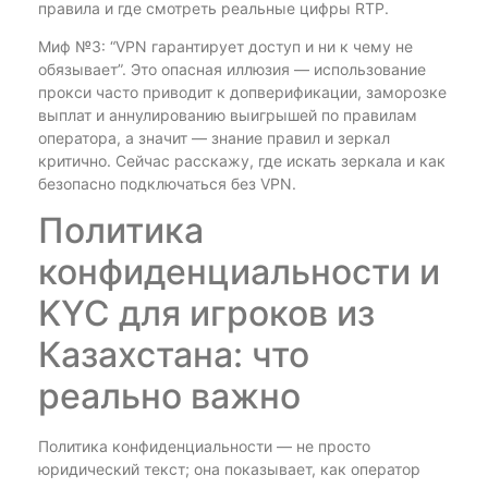
правила и где смотреть реальные цифры RTP.
Миф №3: “VPN гарантирует доступ и ни к чему не
обязывает”. Это опасная иллюзия — использование
прокси часто приводит к допверификации, заморозке
выплат и аннулированию выигрышей по правилам
оператора, а значит — знание правил и зеркал
критично. Сейчас расскажу, где искать зеркала и как
безопасно подключаться без VPN.
Политика
конфиденциальности и
KYC для игроков из
Казахстана: что
реально важно
Политика конфиденциальности — не просто
юридический текст; она показывает, как оператор