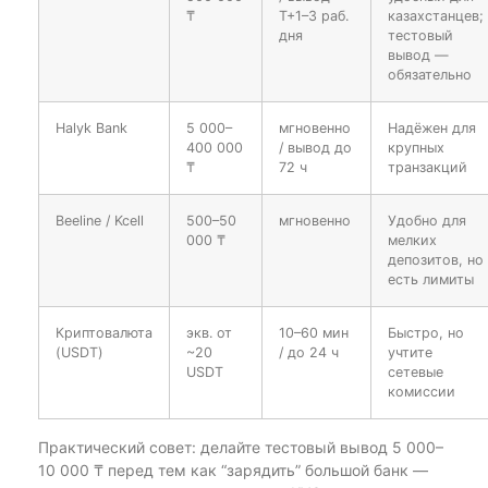
₸
T+1–3 раб.
казахстанцев;
дня
тестовый
вывод —
обязательно
Halyk Bank
5 000–
мгновенно
Надёжен для
400 000
/ вывод до
крупных
₸
72 ч
транзакций
Beeline / Kcell
500–50
мгновенно
Удобно для
000 ₸
мелких
депозитов, но
есть лимиты
Криптовалюта
экв. от
10–60 мин
Быстро, но
(USDT)
~20
/ до 24 ч
учтите
USDT
сетевые
комиссии
Практический совет: делайте тестовый вывод 5 000–
10 000 ₸ перед тем как “зарядить” большой банк —