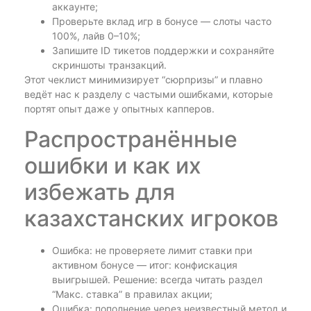
аккаунте;
Проверьте вклад игр в бонусе — слоты часто
100%, лайв 0–10%;
Запишите ID тикетов поддержки и сохраняйте
скриншоты транзакций.
Этот чеклист минимизирует “сюрпризы” и плавно
ведёт нас к разделу с частыми ошибками, которые
портят опыт даже у опытных капперов.
Распространённые
ошибки и как их
избежать для
казахстанских игроков
Ошибка: не проверяете лимит ставки при
активном бонусе — итог: конфискация
выигрышей. Решение: всегда читать раздел
“Макс. ставка” в правилах акции;
Ошибка: пополнение через неизвестный метод и