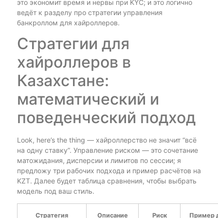
это экономит время и нервы при KYC; и это логично
ведёт к разделу про стратегии управления
банкроллом для хайроллеров.
Стратегии для
хайроллеров в
Казахстане:
математический и
поведенческий подход
Look, here’s the thing — хайроллерство не значит “всё
на одну ставку”. Управление риском — это сочетание
матожидания, дисперсии и лимитов по сессии; я
предложу три рабочих подхода и пример расчётов на
KZT. Далее будет таблица сравнения, чтобы выбрать
модель под ваш стиль.
Стратегия
Описание
Риск
Пример 