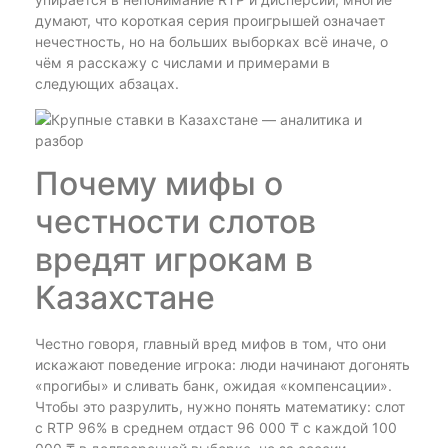
думают, что короткая серия проигрышей означает
нечестность, но на больших выборках всё иначе, о
чём я расскажу с числами и примерами в
следующих абзацах.
Почему мифы о
честности слотов
вредят игрокам в
Казахстане
Честно говоря, главный вред мифов в том, что они
искажают поведение игрока: люди начинают догонять
«прогибы» и сливать банк, ожидая «компенсации».
Чтобы это разрулить, нужно понять математику: слот
с RTP 96% в среднем отдаст 96 000 ₸ с каждой 100