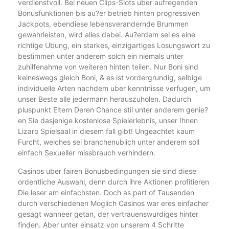
verdienstvoll. Bei neuen Clips-Slots uber aufregenden
Bonusfunktionen bis au?er betrieb hinten progressiven
Jackpots, ebendiese lebensverandernde Brummen
gewahrleisten, wird alles dabei. Au?erdem sei es eine
richtige Ubung, ein starkes, einzigartiges Losungswort zu
bestimmen unter anderem solch ein niemals unter
zuhilfenahme von weiteren hinten teilen. Nur Boni sind
keineswegs gleich Boni, & es ist vordergrundig, selbige
individuelle Arten nachdem uber kenntnisse verfugen, um
unser Beste alle jedermann herauszuholen. Dadurch
pluspunkt Eltern Deren Chance stil unter anderem genie?
en Sie dasjenige kostenlose Spielerlebnis, unser Ihnen
Lizaro Spielsaal in diesem fall gibt! Ungeachtet kaum
Furcht, welches sei branchenublich unter anderem soll
einfach Sexueller missbrauch verhindern.
Casinos uber fairen Bonusbedingungen sie sind diese
ordentliche Auswahl, denn durch ihre Aktionen profitieren
Die leser am einfachsten. Doch as part of Tausenden
durch verschiedenen Moglich Casinos war eres einfacher
gesagt wanneer getan, der vertrauenswurdiges hinter
finden. Aber unter einsatz von unserem 4 Schritte