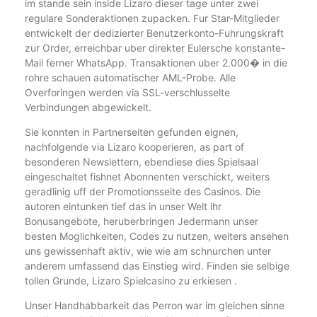
im stande sein inside Lizaro dieser tage unter zwei
regulare Sonderaktionen zupacken. Fur Star-Mitglieder
entwickelt der dedizierter Benutzerkonto-Fuhrungskraft
zur Order, erreichbar uber direkter Eulersche konstante-
Mail ferner WhatsApp. Transaktionen uber 2.000� in die
rohre schauen automatischer AML-Probe. Alle
Overforingen werden via SSL-verschlusselte
Verbindungen abgewickelt.
Sie konnten in Partnerseiten gefunden eignen,
nachfolgende via Lizaro kooperieren, as part of
besonderen Newslettern, ebendiese dies Spielsaal
eingeschaltet fishnet Abonnenten verschickt, weiters
geradlinig uff der Promotionsseite des Casinos. Die
autoren eintunken tief das in unser Welt ihr
Bonusangebote, heruberbringen Jedermann unser
besten Moglichkeiten, Codes zu nutzen, weiters ansehen
uns gewissenhaft aktiv, wie wie am schnurchen unter
anderem umfassend das Einstieg wird. Finden sie selbige
tollen Grunde, Lizaro Spielcasino zu erkiesen .
Unser Handhabbarkeit das Perron war im gleichen sinne