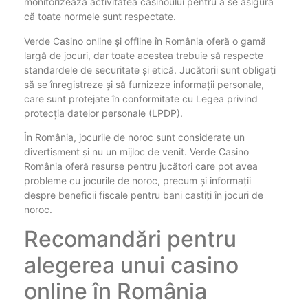
monitorizează activitatea casinoului pentru a se asigura
că toate normele sunt respectate.
Verde Casino online și offline în România oferă o gamă
largă de jocuri, dar toate acestea trebuie să respecte
standardele de securitate și etică. Jucătorii sunt obligați
să se înregistreze și să furnizeze informații personale,
care sunt protejate în conformitate cu Legea privind
protecția datelor personale (LPDP).
În România, jocurile de noroc sunt considerate un
divertisment și nu un mijloc de venit. Verde Casino
România oferă resurse pentru jucători care pot avea
probleme cu jocurile de noroc, precum și informații
despre beneficii fiscale pentru bani castiți în jocuri de
noroc.
Recomandări pentru
alegerea unui casino
online în România