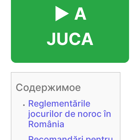
▶️ A
JUCA
Содержимое
Reglementările
jocurilor de noroc în
România
Recomandări pentru