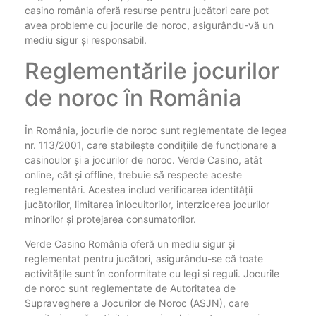
casino românia oferă resurse pentru jucători care pot
avea probleme cu jocurile de noroc, asigurându-vă un
mediu sigur și responsabil.
Reglementările jocurilor
de noroc în România
În România, jocurile de noroc sunt reglementate de legea
nr. 113/2001, care stabilește condițiile de funcționare a
casinoulor și a jocurilor de noroc. Verde Casino, atât
online, cât și offline, trebuie să respecte aceste
reglementări. Acestea includ verificarea identității
jucătorilor, limitarea înlocuitorilor, interzicerea jocurilor
minorilor și protejarea consumatorilor.
Verde Casino România oferă un mediu sigur și
reglementat pentru jucători, asigurându-se că toate
activitățile sunt în conformitate cu legi și reguli. Jocurile
de noroc sunt reglementate de Autoritatea de
Supraveghere a Jocurilor de Noroc (ASJN), care