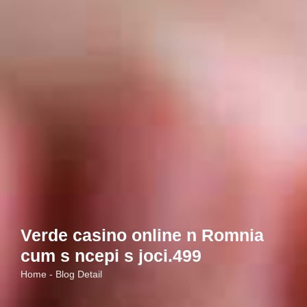
Verde casino online n Romnia
cum s ncepi s joci.499
Home - Blog Detail