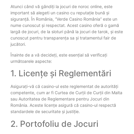
Atunci când vă gândiți la jocuri de noroc online, este
important să alegeti un casino cu reputație bună și
siguranță. În România, “Verde Casino România” este un
nume cunoscut și respectat. Acest casino oferă o gamă
largă de jocuri, de la sloturi până la jocuri de tarok, și este
cunoscut pentru transparența sa și tratamentul fair de
jucători.
Înainte de a vă decideți, este esențial să verificați
următoarele aspecte:
1. Licențe și Reglementări
Asigurați-vă că casino-ul este reglementat de autorități
competente, cum ar fi Curtea de Curții de Curții din Malta
sau Autoritatea de Reglementare pentru Jocuri din
România. Aceste licențe asigură că casino-ul respectă
standardele de securitate și justiție.
2. Portofoliu de Jocuri