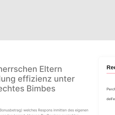
herrschen Eltern
Re
lung effizienz unter
 echtes Bimbes
Perch
dell
 (Bonusbetrag) welches Respons inmitten des eigenen