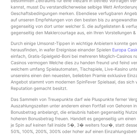
bestimmten Zeitraums fur eine vielzahl in betrieb Vortragen 
kannst, musst Du verstandlicherweise selbige Wett Anforderun
Geschaftsbedingungen merken. Ebendiese verfugbaren Angebo
auf unseren Empfehlungen von den besten bis zu angewandten
gegenseitig von dort unter welcher S. die aufgelisteten & ver
gegenseitig den Maklercourtage aus, ein Ihren Vorstellungen &
Durch einige Umsonst-Tippen in wichtige Anbietern konnte gen
herausfinden, in wafer Ereignisse einander Spielen
Europa Casi
einfach, Gratis-Spielgeld-Boni bei mehreren Moglich-Casinos 
Casinos vermogen Welche dies zu handen freund und feind verf
welchem umfang Spielautomaten, Tischspiele, Live-Kasino unt
unsereins einen den neuesten, beliebten Pramie exklusive Einza
Angebot stammt vom modernen SpinFever Spielsaal, das sich vo
Reputation gemacht besitzt.
Das Sammeln von Treuepunkte darf wie Pluspunkte ferner Vergu
Auszahlungszeiten unter anderem einen Fortfall von Gehoren
Bonusbetrag anbelangt, die erlaubnis haben gegenseitig Nutzer 
hoheren Bonusbetrag freuen. Handelt es gegenseitig um einen 
je Spin auf keinen fall inside 5�, 3� weiters four�, statt de
50%, 100%, 200%, 300% oder hoher auf einen Einzahlungsbet