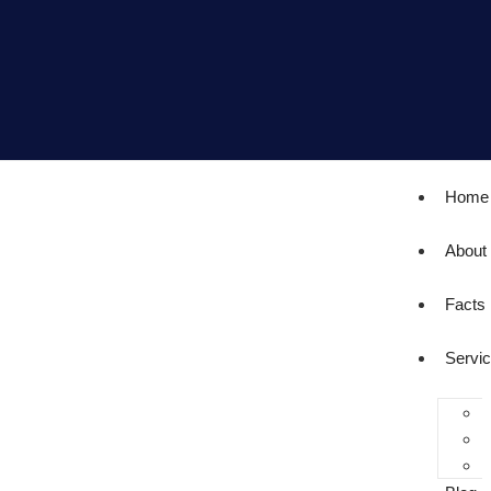
Home
About
Facts
Servi