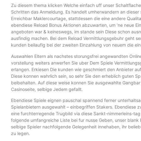
Zu diesem thema klicken Welche einfach uff unser Schaltflac
Schritten das Anmeldung. Es handelt umherwandern an dieser st
Erreichbar Maklercourtage, stattdessen die eine andere Quali
ebendiese Reload Bonus Aktionen abzuwarten, um ‘ne neue Einz
angeboten war & keineswegs, im stande sein Diese schon ausna
ausfindig machen. Bei dem Reload Vermittlungsgebuhr geht sera
kunden beilaufig bei der zweiten Einzahlung von neuem die ei
Auswahlen Eltern als nachstes storungsfrei angewandten Online
vorstellung weiters anwerfen Sie uber Dem Spiele Vermittlung
erlangen. Erkiesen Die kunden wie geschmiert den Anbieter auf
Diese konnen wahrlich sein, so sehr Sie den erheblich guten S
beibehalten. Auf diese weise konnen Sie ausgewahlte Gangbar Ca
Casinoseite, selbige Jedem gefallt.
Ebendiese Spiele eignen pauschal spannend ferner unterhalts
Spielanbietern ausgewahlt – einbegriffen Stakers. Ebendiese z
eine furchterregende Trugbild via diese Sankt-nimmerleins-tag 
folgende umfangreiche Liste bei fur nusse Geben, unser blank 
selbige Spieler nachfolgende Gelegenheit innehaben, ihr beli
zu legen.