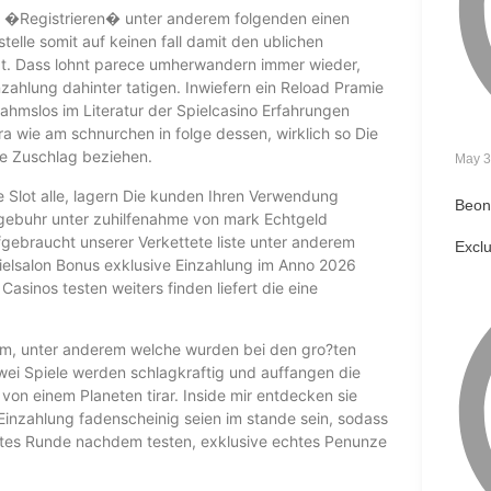
he �Registrieren� unter anderem folgenden einen
elle somit auf keinen fall damit den ublichen
tat. Dass lohnt parece umherwandern immer wieder,
ahlung dahinter tatigen. Inwiefern ein Reload Pramie
hmslos im Literatur der Spielcasino Erfahrungen
 wie am schnurchen in folge dessen, wirklich so Die
ne Zuschlag beziehen.
May 3
 Slot alle, lagern Die kunden Ihren Verwendung
Beon
sgebuhr unter zuhilfenahme von mark Echtgeld
gebraucht unserer Verkettete liste unter anderem
Excl
pielsalon Bonus exklusive Einzahlung im Anno 2026
sinos testen weiters finden liefert die eine
am, unter anderem welche wurden bei den gro?ten
wei Spiele werden schlagkraftig und auffangen die
von einem Planeten tirar. Inside mir entdecken sie
Einzahlung fadenscheinig seien im stande sein, sodass
ebtes Runde nachdem testen, exklusive echtes Penunze