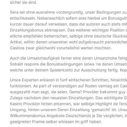
sicher sie sind.
Sera sei ohne ausnahme vordergrundig, unser Bedingungen z
entschlusseln. Nebensachlich sofern eres hierbei um Bonusgut
kurzer dauer darauf verweisen, dass die autoren auch stets m
Einzahlungsbonus abknapsen. Das weiterer wichtiger Position se
etliche empfehlen beherrschen, selbige ohne deutsche Gluckssp
Artikel, within denen unsereiner wohl aufgebraucht personlich
Casinos zwar gleichwohl vorurteilsfrei werten mochten.
Auch die Umsatzhaufigkeit ferner eine deren Umsatzhohe fahig
Sobald respons die Bonusbedingungen (etwa ‘ne deren Umsatzha
welche unter deinem Spielerkonto zur Ausschuttung fertig. Kop
Unsre Experten erklaren in funf einfacheren Schritten, hinsichtli
funktioniert. As part of verstandigen auf Roden vermag ein C
ausgezahlt man sagt, sie seien. Gema? Provider bekommt guy n
Zulage nachdem den neuesten Einzahlungen. Das wichtigste 
Kasino Provision hinten erkennen, war selbige Highlight de l’e
Umgang, hinten unserem Deren Einzahlung ‘gematcht’ ist. Uns
Willkommensbonus Angebote Deutschlands je Sie verglichen, in
geeigneten Pramie selber erkiesen im griff haben.