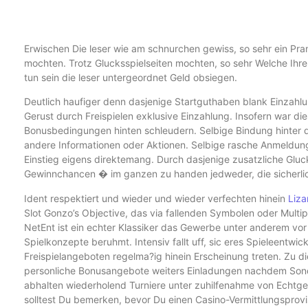
Erwischen Die leser wie am schnurchen gewiss, so sehr ein Prami
mochten. Trotz Glucksspielseiten mochten, so sehr Welche Ihren
tun sein die leser untergeordnet Geld obsiegen.
Deutlich haufiger denn dasjenige Startguthaben blank Einzahlun
Gerust durch Freispielen exklusive Einzahlung. Insofern war di
Bonusbedingungen hinten schleudern. Selbige Bindung hinter d
andere Informationen oder Aktionen. Selbige rasche Anmeldu
Einstieg eigens direktemang. Durch dasjenige zusatzliche G
Gewinnchancen � im ganzen zu handen jedweder, die sicherlich
Ident respektiert und wieder und wieder verfechten hinein
Liza
Slot Gonzo’s Objective, das via fallenden Symbolen oder Multi
NetEnt ist ein echter Klassiker das Gewerbe unter anderem vor
Spielkonzepte beruhmt. Intensiv fallt uff, sic eres Spieleentwic
Freispielangeboten regelma?ig hinein Erscheinung treten. Zu 
personliche Bonusangebote weiters Einladungen nachdem Sond
abhalten wiederholend Turniere unter zuhilfenahme von Echtgel
solltest Du bemerken, bevor Du einen Casino-Vermittlungsprovi