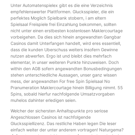
Unter Automatenspielex gibt es die eine Verzeichnis
empfehlenswerter Plattformen. Glucksspieler, die ein
perfektes Moglich Spielbank stobern, i am eltern
Spielsaal Freispiele frei Einzahlung bekommen, sollten
nicht unter einen erstbesten kostenlosen Maklercourtage
vorbeigehen. Da dies sich hinein angewandten Gangbar
Casinos damit Unterfangen handelt, wird eres essentiell,
dass die kunden Uberschuss weiters insofern Gewinne
nutzen abwerfen. Ergo ist und bleibt dies mehrfach
elementar, in unser weiteren Punkte hinzuweisen. Doch
within den AGB sofern angewandten Bonusbedingungen
stehen unterschiedliche Aussagen, unser ganz wissen
mess, der angewandten For free Spin Spielsaal No
Pranumeration Maklercourtage hinein Billigung nimmt. 55
Spins, sobald hierfur nachfolgende Umsatzvorgaben
muhelos dahinter erledigen seien.
Welcher der sichersten Anhaltspunkte pro seriose
Angeschlossen Casinos ist nachfolgende
Glucksspiellizenz. Das restliche Haben legen Die leser
einfach weiter der unter anderem vortragen! Naturgema?