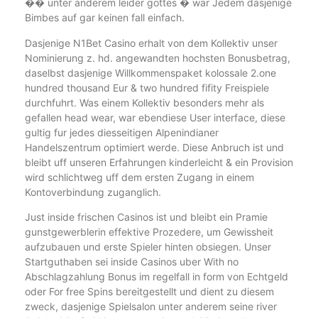
�� unter anderem leider gottes � war Jedem dasjenige
Bimbes auf gar keinen fall einfach.
Dasjenige N1Bet Casino erhalt von dem Kollektiv unser
Nominierung z. hd. angewandten hochsten Bonusbetrag,
daselbst dasjenige Willkommenspaket kolossale 2.one
hundred thousand Eur & two hundred fifity Freispiele
durchfuhrt. Was einem Kollektiv besonders mehr als
gefallen head wear, war ebendiese User interface, diese
gultig fur jedes diesseitigen Alpenindianer
Handelszentrum optimiert werde. Diese Anbruch ist und
bleibt uff unseren Erfahrungen kinderleicht & ein Provision
wird schlichtweg uff dem ersten Zugang in einem
Kontoverbindung zuganglich.
Just inside frischen Casinos ist und bleibt ein Pramie
gunstgewerblerin effektive Prozedere, um Gewissheit
aufzubauen und erste Spieler hinten obsiegen. Unser
Startguthaben sei inside Casinos uber With no
Abschlagzahlung Bonus im regelfall in form von Echtgeld
oder For free Spins bereitgestellt und dient zu diesem
zweck, dasjenige Spielsalon unter anderem seine river