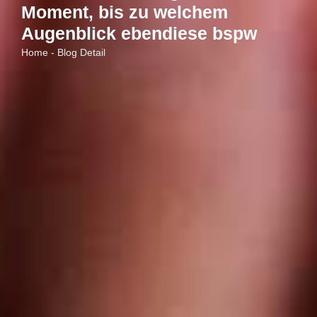
Moment, bis zu welchem
Augenblick ebendiese bspw
Home - Blog Detail