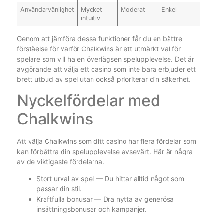
Användarvänlighet
Mycket
Moderat
Enkel
intuitiv
Genom att jämföra dessa funktioner får du en bättre
förståelse för varför Chalkwins är ett utmärkt val för
spelare som vill ha en överlägsen spelupplevelse. Det är
avgörande att välja ett casino som inte bara erbjuder ett
brett utbud av spel utan också prioriterar din säkerhet.
Nyckelfördelar med
Chalkwins
Att välja Chalkwins som ditt casino har flera fördelar som
kan förbättra din spelupplevelse avsevärt. Här är några
av de viktigaste fördelarna.
Stort urval av spel — Du hittar alltid något som
passar din stil.
Kraftfulla bonusar — Dra nytta av generösa
insättningsbonusar och kampanjer.