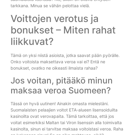
tarkkana. Minua se vähän pelottaa vielä.
Voittojen verotus ja
bonukset – Miten rahat
liikkuvat?
Tämä on yksi niistä asioista, jotka saavat pään pyörälle.
Onko voitoista maksettava veroa vai ei? Entä ne
bonukset, ovatko ne oikeasti ilmaista rahaa?
Jos voitan, pitääkö minun
maksaa veroa Suomeen?
Tässä on hyvä uutinen! Ainakin omasta mielestäni.
Suomalaisten pelaajien voitot ETA-alueen lisensoiduilta
kasinoilta ovat verovapaita. Tämä tarkoittaa, että jos
voitat esimerkiksi Maltan tai Viron lisenssin alla toimivalta
kasinolta, sinun ei tarvitse maksaa voitoistasi veroa. Raha