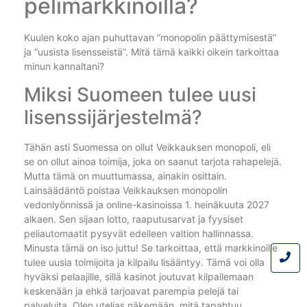
pelimarkkinoilla?
Kuulen koko ajan puhuttavan “monopolin päättymisestä”
ja “uusista lisensseistä”. Mitä tämä kaikki oikein tarkoittaa
minun kannaltani?
Miksi Suomeen tulee uusi
lisenssijärjestelmä?
Tähän asti Suomessa on ollut Veikkauksen monopoli, eli
se on ollut ainoa toimija, joka on saanut tarjota rahapelejä.
Mutta tämä on muuttumassa, ainakin osittain.
Lainsäädäntö poistaa Veikkauksen monopolin
vedonlyönnissä ja online-kasinoissa 1. heinäkuuta 2027
alkaen. Sen sijaan lotto, raaputusarvat ja fyysiset
peliautomaatit pysyvät edelleen valtion hallinnassa.
Minusta tämä on iso juttu! Se tarkoittaa, että markkinoille
tulee uusia toimijoita ja kilpailu lisääntyy. Tämä voi olla
hyväksi pelaajille, sillä kasinot joutuvat kilpailemaan
keskenään ja ehkä tarjoavat parempia pelejä tai
palveluita. Olen utelias näkemään, mitä tapahtuu.