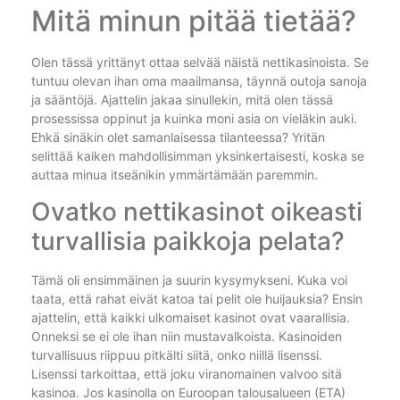
Mitä minun pitää tietää?
Olen tässä yrittänyt ottaa selvää näistä nettikasinoista. Se
tuntuu olevan ihan oma maailmansa, täynnä outoja sanoja
ja sääntöjä. Ajattelin jakaa sinullekin, mitä olen tässä
prosessissa oppinut ja kuinka moni asia on vieläkin auki.
Ehkä sinäkin olet samanlaisessa tilanteessa? Yritän
selittää kaiken mahdollisimman yksinkertaisesti, koska se
auttaa minua itseänikin ymmärtämään paremmin.
Ovatko nettikasinot oikeasti
turvallisia paikkoja pelata?
Tämä oli ensimmäinen ja suurin kysymykseni. Kuka voi
taata, että rahat eivät katoa tai pelit ole huijauksia? Ensin
ajattelin, että kaikki ulkomaiset kasinot ovat vaarallisia.
Onneksi se ei ole ihan niin mustavalkoista. Kasinoiden
turvallisuus riippuu pitkälti siitä, onko niillä lisenssi.
Lisenssi tarkoittaa, että joku viranomainen valvoo sitä
kasinoa. Jos kasinolla on Euroopan talousalueen (ETA)