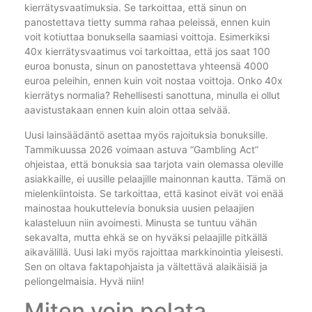
kierrätysvaatimuksia. Se tarkoittaa, että sinun on
panostettava tietty summa rahaa peleissä, ennen kuin
voit kotiuttaa bonuksella saamiasi voittoja. Esimerkiksi
40x kierrätysvaatimus voi tarkoittaa, että jos saat 100
euroa bonusta, sinun on panostettava yhteensä 4000
euroa peleihin, ennen kuin voit nostaa voittoja. Onko 40x
kierrätys normalia? Rehellisesti sanottuna, minulla ei ollut
aavistustakaan ennen kuin aloin ottaa selvää.
Uusi lainsäädäntö asettaa myös rajoituksia bonuksille.
Tammikuussa 2026 voimaan astuva “Gambling Act”
ohjeistaa, että bonuksia saa tarjota vain olemassa oleville
asiakkaille, ei uusille pelaajille mainonnan kautta. Tämä on
mielenkiintoista. Se tarkoittaa, että kasinot eivät voi enää
mainostaa houkuttelevia bonuksia uusien pelaajien
kalasteluun niin avoimesti. Minusta se tuntuu vähän
sekavalta, mutta ehkä se on hyväksi pelaajille pitkällä
aikavälillä. Uusi laki myös rajoittaa markkinointia yleisesti.
Sen on oltava faktapohjaista ja vältettävä alaikäisiä ja
peliongelmaisia. Hyvä niin!
Miten voin pelata