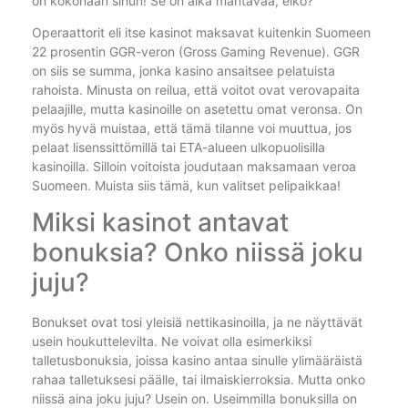
on kokonaan sinun! Se on aika mahtavaa, eikö?
Operaattorit eli itse kasinot maksavat kuitenkin Suomeen
22 prosentin GGR-veron (Gross Gaming Revenue). GGR
on siis se summa, jonka kasino ansaitsee pelatuista
rahoista. Minusta on reilua, että voitot ovat verovapaita
pelaajille, mutta kasinoille on asetettu omat veronsa. On
myös hyvä muistaa, että tämä tilanne voi muuttua, jos
pelaat lisenssittömillä tai ETA-alueen ulkopuolisilla
kasinoilla. Silloin voitoista joudutaan maksamaan veroa
Suomeen. Muista siis tämä, kun valitset pelipaikkaa!
Miksi kasinot antavat
bonuksia? Onko niissä joku
juju?
Bonukset ovat tosi yleisiä nettikasinoilla, ja ne näyttävät
usein houkuttelevilta. Ne voivat olla esimerkiksi
talletusbonuksia, joissa kasino antaa sinulle ylimääräistä
rahaa talletuksesi päälle, tai ilmaiskierroksia. Mutta onko
niissä aina joku juju? Usein on. Useimmilla bonuksilla on