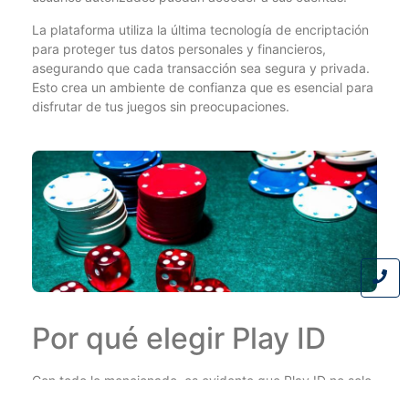
La plataforma utiliza la última tecnología de encriptación
para proteger tus datos personales y financieros,
asegurando que cada transacción sea segura y privada.
Esto crea un ambiente de confianza que es esencial para
disfrutar de tus juegos sin preocupaciones.
Por qué elegir Play ID
Con todo lo mencionado, es evidente que Play ID no solo
se destaca por ofrecer una variedad de juegos y