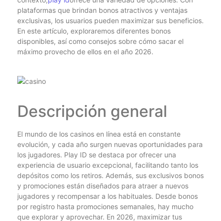
plataformas que brindan bonos atractivos y ventajas
exclusivas, los usuarios pueden maximizar sus beneficios.
En este artículo, exploraremos diferentes bonos
disponibles, así como consejos sobre cómo sacar el
máximo provecho de ellos en el año 2026.
Descripción general
El mundo de los casinos en línea está en constante
evolución, y cada año surgen nuevas oportunidades para
los jugadores. Play ID se destaca por ofrecer una
experiencia de usuario excepcional, facilitando tanto los
depósitos como los retiros. Además, sus exclusivos bonos
y promociones están diseñados para atraer a nuevos
jugadores y recompensar a los habituales. Desde bonos
por registro hasta promociones semanales, hay mucho
que explorar y aprovechar. En 2026, maximizar tus