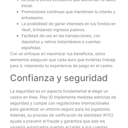
inicial.
Promociones continuas que mantienen tu interés y
entusiasmo.
La posibilidad de ganar intereses en tus fondos en
Vault, brindando ingresos pasivos.
Facilidad de uso en las transacciones, con
depósitos y retiros instantáneos a cuentas
españolas.
Con un enfoque en maximizar tus beneficios, estos
elementos aseguran que cada euro que inviertas trabaja
para ti, mejorando tu experiencia de juego en el casino.
Confianza y seguridad
La seguridad es un aspecto fundamental al elegir un
casino en línea. Play ID implementa medidas estrictas de
seguridad y cumple con regulaciones internacionales
para garantizar un entorno seguro para los jugadores.
Además, su proceso de verificación de identidad (KYC)
ayuda a prevenir el fraude y garantiza que solo los
usuarios autorizados puedan acceder a sus cuentas.