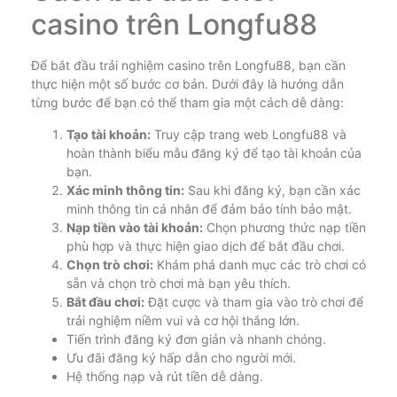
casino trên Longfu88
Để bắt đầu trải nghiệm casino trên Longfu88, bạn cần
thực hiện một số bước cơ bản. Dưới đây là hướng dẫn
từng bước để bạn có thể tham gia một cách dễ dàng:
Tạo tài khoản:
Truy cập trang web Longfu88 và
hoàn thành biểu mẫu đăng ký để tạo tài khoản của
bạn.
Xác minh thông tin:
Sau khi đăng ký, bạn cần xác
minh thông tin cá nhân để đảm bảo tính bảo mật.
Nạp tiền vào tài khoản:
Chọn phương thức nạp tiền
phù hợp và thực hiện giao dịch để bắt đầu chơi.
Chọn trò chơi:
Khám phá danh mục các trò chơi có
sẵn và chọn trò chơi mà bạn yêu thích.
Bắt đầu chơi:
Đặt cược và tham gia vào trò chơi để
trải nghiệm niềm vui và cơ hội thắng lớn.
Tiến trình đăng ký đơn giản và nhanh chóng.
Ưu đãi đăng ký hấp dẫn cho người mới.
Hệ thống nạp và rút tiền dễ dàng.