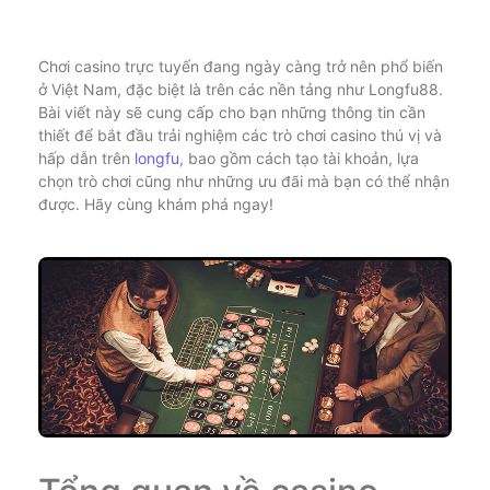
Chơi casino trực tuyến đang ngày càng trở nên phổ biến
ở Việt Nam, đặc biệt là trên các nền tảng như Longfu88.
Bài viết này sẽ cung cấp cho bạn những thông tin cần
thiết để bắt đầu trải nghiệm các trò chơi casino thú vị và
hấp dẫn trên
longfu
, bao gồm cách tạo tài khoản, lựa
chọn trò chơi cũng như những ưu đãi mà bạn có thể nhận
được. Hãy cùng khám phá ngay!