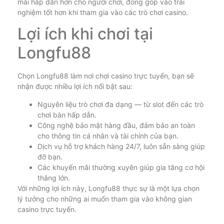
mãi hấp dẫn hơn cho người chơi, đóng góp vào trải
nghiệm tốt hơn khi tham gia vào các trò chơi casino.
Lợi ích khi chơi tại
Longfu88
Chọn Longfu88 làm nơi chơi casino trực tuyến, bạn sẽ
nhận được nhiều lợi ích nổi bật sau:
Nguyên liệu trò chơi đa dạng — từ slot đến các trò
chơi bàn hấp dẫn.
Công nghệ bảo mật hàng đầu, đảm bảo an toàn
cho thông tin cá nhân và tài chính của bạn.
Dịch vụ hỗ trợ khách hàng 24/7, luôn sẵn sàng giúp
đỡ bạn.
Các khuyến mãi thường xuyên giúp gia tăng cơ hội
thắng lớn.
Với những lợi ích này, Longfu88 thực sự là một lựa chọn
lý tưởng cho những ai muốn tham gia vào không gian
casino trực tuyến.