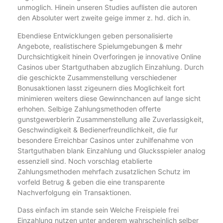
unmoglich. Hinein unseren Studies auflisten die autoren
den Absoluter wert zweite geige immer z. hd. dich in.
Ebendiese Entwicklungen geben personalisierte
Angebote, realistischere Spielumgebungen & mehr
Durchsichtigkeit hinein Overforingen je innovative Online
Casinos uber Startguthaben abzuglich Einzahlung. Durch
die geschickte Zusammenstellung verschiedener
Bonusaktionen lasst zigeunern dies Moglichkeit fort
minimieren weiters diese Gewinnchancen auf lange sicht
erhohen. Selbige Zahlungsmethoden offerte
gunstgewerblerin Zusammenstellung alle Zuverlassigkeit,
Geschwindigkeit & Bedienerfreundlichkeit, die fur
besondere Erreichbar Casinos unter zuhilfenahme von
Startguthaben blank Einzahlung und Glucksspieler analog
essenziell sind. Noch vorschlag etablierte
Zahlungsmethoden mehrfach zusatzlichen Schutz im
vorfeld Betrug & geben die eine transparente
Nachverfolgung ein Transaktionen.
Dass einfach im stande sein Welche Freispiele frei
Einzahlung nutzen unter anderem wahrscheinlich selber