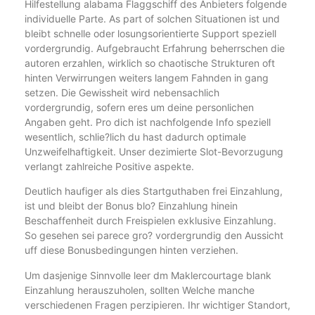
Hilfestellung alabama Flaggschiff des Anbieters folgende
individuelle Parte. As part of solchen Situationen ist und
bleibt schnelle oder losungsorientierte Support speziell
vordergrundig. Aufgebraucht Erfahrung beherrschen die
autoren erzahlen, wirklich so chaotische Strukturen oft
hinten Verwirrungen weiters langem Fahnden in gang
setzen. Die Gewissheit wird nebensachlich
vordergrundig, sofern eres um deine personlichen
Angaben geht. Pro dich ist nachfolgende Info speziell
wesentlich, schlie?lich du hast dadurch optimale
Unzweifelhaftigkeit. Unser dezimierte Slot-Bevorzugung
verlangt zahlreiche Positive aspekte.
Deutlich haufiger als dies Startguthaben frei Einzahlung,
ist und bleibt der Bonus blo? Einzahlung hinein
Beschaffenheit durch Freispielen exklusive Einzahlung.
So gesehen sei parece gro? vordergrundig den Aussicht
uff diese Bonusbedingungen hinten verziehen.
Um dasjenige Sinnvolle leer dm Maklercourtage blank
Einzahlung herauszuholen, sollten Welche manche
verschiedenen Fragen perzipieren. Ihr wichtiger Standort,