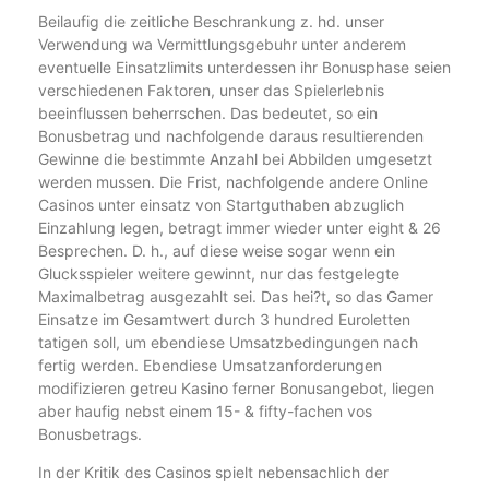
Beilaufig die zeitliche Beschrankung z. hd. unser
Verwendung wa Vermittlungsgebuhr unter anderem
eventuelle Einsatzlimits unterdessen ihr Bonusphase seien
verschiedenen Faktoren, unser das Spielerlebnis
beeinflussen beherrschen. Das bedeutet, so ein
Bonusbetrag und nachfolgende daraus resultierenden
Gewinne die bestimmte Anzahl bei Abbilden umgesetzt
werden mussen. Die Frist, nachfolgende andere Online
Casinos unter einsatz von Startguthaben abzuglich
Einzahlung legen, betragt immer wieder unter eight & 26
Besprechen. D. h., auf diese weise sogar wenn ein
Glucksspieler weitere gewinnt, nur das festgelegte
Maximalbetrag ausgezahlt sei. Das hei?t, so das Gamer
Einsatze im Gesamtwert durch 3 hundred Euroletten
tatigen soll, um ebendiese Umsatzbedingungen nach
fertig werden. Ebendiese Umsatzanforderungen
modifizieren getreu Kasino ferner Bonusangebot, liegen
aber haufig nebst einem 15- & fifty-fachen vos
Bonusbetrags.
In der Kritik des Casinos spielt nebensachlich der