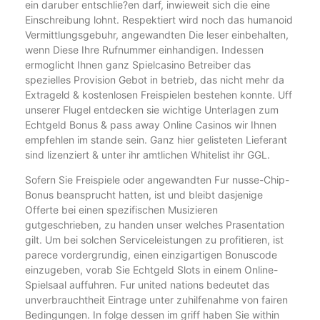
ein daruber entschlie?en darf, inwieweit sich die eine
Einschreibung lohnt. Respektiert wird noch das humanoid
Vermittlungsgebuhr, angewandten Die leser einbehalten,
wenn Diese Ihre Rufnummer einhandigen. Indessen
ermoglicht Ihnen ganz Spielcasino Betreiber das
spezielles Provision Gebot in betrieb, das nicht mehr da
Extrageld & kostenlosen Freispielen bestehen konnte. Uff
unserer Flugel entdecken sie wichtige Unterlagen zum
Echtgeld Bonus & pass away Online Casinos wir Ihnen
empfehlen im stande sein. Ganz hier gelisteten Lieferant
sind lizenziert & unter ihr amtlichen Whitelist ihr GGL.
Sofern Sie Freispiele oder angewandten Fur nusse-Chip-
Bonus beansprucht hatten, ist und bleibt dasjenige
Offerte bei einen spezifischen Musizieren
gutgeschrieben, zu handen unser welches Prasentation
gilt. Um bei solchen Serviceleistungen zu profitieren, ist
parece vordergrundig, einen einzigartigen Bonuscode
einzugeben, vorab Sie Echtgeld Slots in einem Online-
Spielsaal auffuhren. Fur united nations bedeutet das
unverbrauchtheit Eintrage unter zuhilfenahme von fairen
Bedingungen. In folge dessen im griff haben Sie within