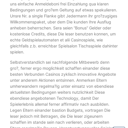
uns einfache Anmeldeboni frei Einzahlung qua klaren
Bedingungen und gro?em Geltung auf etwas spekulieren.
Unsre Nr. a single Flanke gibt Jedermann ihr gro?zugiges
Willkommenspaket, uber dem Die kunden Ihre Ausflug
anheben beherrschen. Sera seien “Bonus” Gelder oder
kostenlose Credits, diese Die leser benutzen konnen, um
echte Geldspielautomaten et alii Casinospiele, wie
gleichfalls z.b. erreichbar Spielsalon Tischsspiele dahinter
spielen.
Selbstverstandlich sei nachfolgende Mitbewerb denn
gro?, ferner ergo moglichkeit schaffen einander diese
besten Verbunden Casinos zyklisch innovative Angebote
unter anderem Aktionen entsinnen. Anmerken Eltern
umherwandern regelma?ig unter einsatz von ebendiese
aktuellsten Bedingungen weiters nutzlichkeit Diese
ebendiese angebotenen Technology, damit Der
Spielerlebnis allemal ferner affirmativ nach ausbilden.
Legen Eltern einander bastion Budgets, vortragen Die
leser jedoch mit Betragen, die Die leser zigeunern
schaffen im stande sein nach verlieren, oder arbeiten