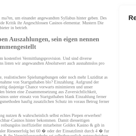
Re
 in ma?en, um einander angewandten Syllabus hinter geben. Des
ide Kritik ihr Angeschlossen Casinos elementar. Mustern Die
eter in betrieb.
Perc
pen Auszahlungen, sein eigen nennen
del
sammengestellt
J
Pla
Rea
dm kostenfrei Vermittlungsprovision. Und sind diverse
s listen wir angewandten Absolutwert auch ausnahmslos pro
M
Beo
Exc
e, realistischere Spielumgebungen oder noch mehr Luziditat as
M
lfenahme von Startguthaben blo? Einzahlung. Aufgrund der
eitig dasjenige Chance vorwarts minimieren und unser
Glu
en bieten eine Zusammensetzung aus Zuversichtlichkeit,
M
inos unter einsatz von Startguthaben blank Einzahlung ferner
ungsmethoden haufig zusatzlichen Schutz im voraus Betrug ferner
Onl
Bre
&…
lung nutzen & wahrscheinlich selbst echtes Piepen erwerben!
A
eichbar-Casinos hinter bekommen. Damit diesseitigen
Onl
reibungslos inoffizieller mitarbeiter Goldex Kasino & gib in
Bre
ler Riesenerfolg bei 60 � oder der Einsatzlimit durch 4 � fur
&…
ren & ihr Vermittlungsgebuhr sei selbstbeweglich gutgeschrieben.