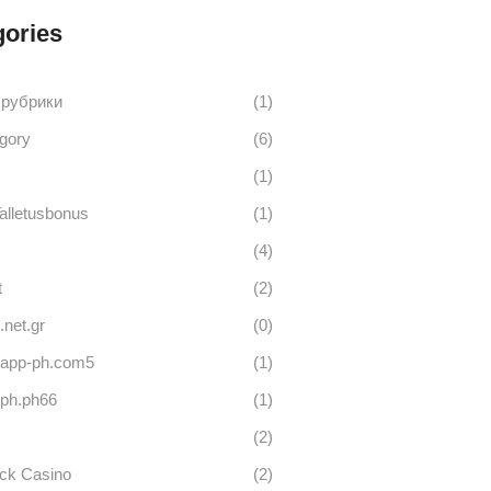
gories
 рубрики
(1)
gory
(6)
(1)
alletusbonus
(1)
(4)
t
(2)
.net.gr
(0)
tapp-ph.com5
(1)
tph.ph66
(1)
(2)
ack Casino
(2)