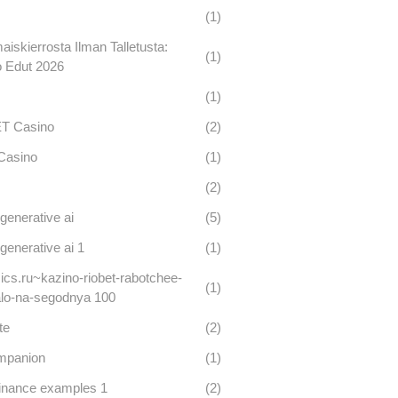
(1)
maiskierrosta Ilman Talletusta:
(1)
 Edut 2026
(1)
T Casino
(2)
Casino
(1)
(2)
generative ai
(5)
generative ai 1
(1)
cs.ru~kazino-riobet-rabotchee-
(1)
alo-na-segodnya 100
ate
(2)
ompanion
(1)
 finance examples 1
(2)