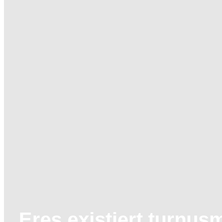
Eres existiert turnu