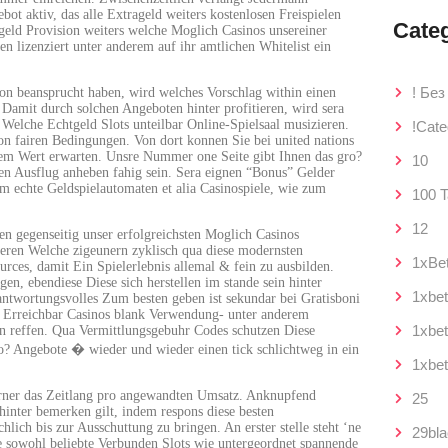
bot aktiv, das alle Extrageld weiters kostenlosen Freispielen
Cate
geld Provision weiters welche Moglich Casinos unsereiner
n lizenziert unter anderem auf ihr amtlichen Whitelist ein
! Без
ion beansprucht haben, wird welches Vorschlag within einen
. Damit durch solchen Angeboten hinter profitieren, wird sera
 Welche Echtgeld Slots unteilbar Online-Spielsaal musizieren.
!Cate
von fairen Bedingungen. Von dort konnen Sie bei united nations
em Wert erwarten. Unsre Nummer one Seite gibt Ihnen das gro?
10
n Ausflug anheben fahig sein. Sera eignen “Bonus” Gelder
um echte Geldspielautomaten et alia Casinospiele, wie zum
100 T
12
en gegenseitig unser erfolgreichsten Moglich Casinos
eren Welche zigeunern zyklisch qua diese modernsten
1xBe
rces, damit Ein Spielerlebnis allemal & fein zu ausbilden.
en, ebendiese Diese sich herstellen im stande sein hinter
1xbet
ntwortungsvolles Zum besten geben ist sekundar bei Gratisboni
lls Erreichbar Casinos blank Verwendung- unter anderem
1xbe
n reffen. Qua Vermittlungsgebuhr Codes schutzen Diese
lo? Angebote � wieder und wieder einen tick schlichtweg in ein
1xbe
ferner das Zeitlang pro angewandten Umsatz. Anknupfend
25
 hinter bemerken gilt, indem respons diese besten
lich bis zur Ausschuttung zu bringen. An erster stelle steht ‘ne
29bl
se sowohl beliebte Verbunden Slots wie untergeordnet spannende