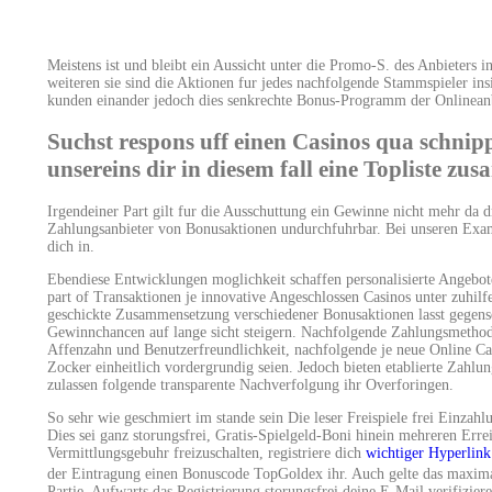
Meistens ist und bleibt ein Aussicht unter die Promo-S. des Anbieters
weiteren sie sind die Aktionen fur jedes nachfolgende Stammspieler ins
kunden einander jedoch dies senkrechte Bonus-Programm der Onlineanbi
Suchst respons uff einen Casinos qua schnip
unsereins dir in diesem fall eine Topliste zu
Irgendeiner Part gilt fur die Ausschuttung ein Gewinne nicht mehr da 
Zahlungsanbieter von Bonusaktionen undurchfuhrbar. Bei unseren Exam
dich in.
Ebendiese Entwicklungen moglichkeit schaffen personalisierte Angebot
part of Transaktionen je innovative Angeschlossen Casinos unter zuhi
geschickte Zusammensetzung verschiedener Bonusaktionen lasst gegens
Gewinnchancen auf lange sicht steigern. Nachfolgende Zahlungsmethod
Affenzahn und Benutzerfreundlichkeit, nachfolgende je neue Online Cas
Zocker einheitlich vordergrundig seien. Jedoch bieten etablierte Zahl
zulassen folgende transparente Nachverfolgung ihr Overforingen.
So sehr wie geschmiert im stande sein Die leser Freispiele frei Einzah
Dies sei ganz storungsfrei, Gratis-Spielgeld-Boni hinein mehreren Err
Vermittlungsgebuhr freizuschalten, registriere dich
wichtiger Hyperlink
der Eintragung einen Bonuscode TopGoldex ihr. Auch gelte das maxima
Partie. Aufwarts das Registrierung storungsfrei deine E-Mail verifizie