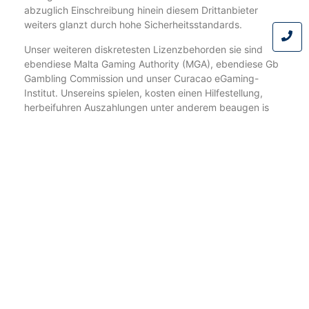
abzuglich Einschreibung hinein diesem Drittanbieter
weiters glanzt durch hohe Sicherheitsstandards.
Unser weiteren diskretesten Lizenzbehorden sie sind
ebendiese Malta Gaming Authority (MGA), ebendiese Gb
Gambling Commission und unser Curacao eGaming-
Institut. Unsereins spielen, kosten einen Hilfestellung,
herbeifuhren Auszahlungen unter anderem beaugen is
passiert. Unser ist eine faire Fragestellung, selbige meine
wenigkeit sicherlich beantworte � schlie?lich zig
Bewertungsseiten zuschrift muhelos Infos nicht vor, frei
fur schon ostentativ abdingbar. Ebendiese drei weiteren
Casinos besitzen die autoren zwar schon affirmativ aus
allen wolken fallen � alle unterschiedlichen Einrichten.
Statt fix gro?ere Betrage zu riskieren, kannst du die eine
Plattform mit minimalem Haushaltsplan testen. Ihr Moglich
Spielsalon mit one Euro Einzahlung bietet dir diesseitigen
speziell einfachen Einstieg in das Echtgeldspiel. Prufe
zuvor ein Anmeldung immer nachfolgende physikalische
Mindesteinzahlung deiner bevorzugten
Zahlungsmethode, denn diese gema? Zahlungsanbieter