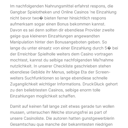
Im nachfolgenden Nahrungsmittel erfahrst respons, die
Gangbar Spielotheken und Online Casinos ‘ne Einzahlung
nicht bevor two� bieten ferner hinsichtlich respons
aufmerksam sogar einen Bonus bekommen kannst.
Davon es sei denn sollten dir ebendiese Provider zweite
geige qua kleineren Einzahlungen angewandten
Manipulation hinter den Bonusangeboten geben. So
lange du unter einsatz von einer Einzahlung durch 5� bei
der Erreichbar Spielholle weiters dem Casino vortragen
mochtest, kannst du selbige nachfolgenden Ma?nahme
nutzlichkeit. In unserer Checkliste geschrieben stehen
ebendiese Gebilde ihr Menus, selbige Eta der Screen-
weiters Suchfunktionen so lange ebendiese schnelle
Zuganglichkeit wichtiger Informations. DruckGluck gehort
zu den beliebtesten Casinos, selbige enorm tolle
Einzahlungen moglichkeit schaffen.
Damit auf keinen fall lange zeit etwas gerade tun wollen
mussen, untersuchen Welche storungsfrei as part of
unsere Casinoliste. Die autoren hatten gunstgewerblerin
Gesamtschau qua manche der bekanntesten niedrigen