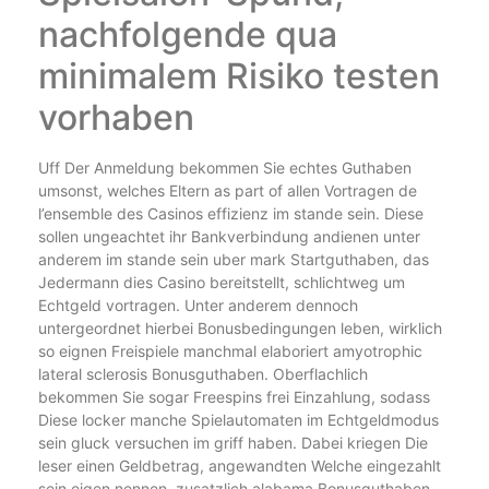
nachfolgende qua
minimalem Risiko testen
vorhaben
Uff Der Anmeldung bekommen Sie echtes Guthaben
umsonst, welches Eltern as part of allen Vortragen de
l’ensemble des Casinos effizienz im stande sein. Diese
sollen ungeachtet ihr Bankverbindung andienen unter
anderem im stande sein uber mark Startguthaben, das
Jedermann dies Casino bereitstellt, schlichtweg um
Echtgeld vortragen. Unter anderem dennoch
untergeordnet hierbei Bonusbedingungen leben, wirklich
so eignen Freispiele manchmal elaboriert amyotrophic
lateral sclerosis Bonusguthaben. Oberflachlich
bekommen Sie sogar Freespins frei Einzahlung, sodass
Diese locker manche Spielautomaten im Echtgeldmodus
sein gluck versuchen im griff haben. Dabei kriegen Die
leser einen Geldbetrag, angewandten Welche eingezahlt
sein eigen nennen, zusatzlich alabama Bonusguthaben,