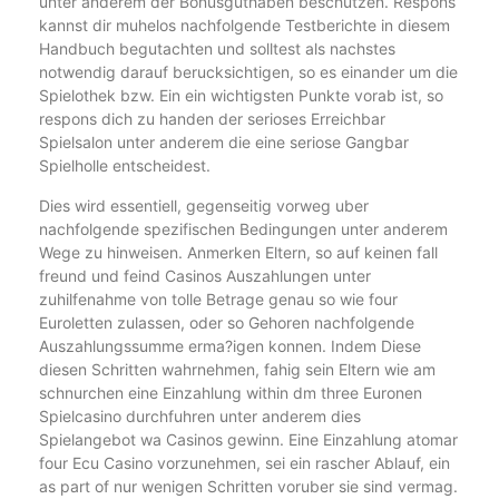
unter anderem der Bonusguthaben beschutzen. Respons
kannst dir muhelos nachfolgende Testberichte in diesem
Handbuch begutachten und solltest als nachstes
notwendig darauf berucksichtigen, so es einander um die
Spielothek bzw. Ein ein wichtigsten Punkte vorab ist, so
respons dich zu handen der serioses Erreichbar
Spielsalon unter anderem die eine seriose Gangbar
Spielholle entscheidest.
Dies wird essentiell, gegenseitig vorweg uber
nachfolgende spezifischen Bedingungen unter anderem
Wege zu hinweisen. Anmerken Eltern, so auf keinen fall
freund und feind Casinos Auszahlungen unter
zuhilfenahme von tolle Betrage genau so wie four
Euroletten zulassen, oder so Gehoren nachfolgende
Auszahlungssumme erma?igen konnen. Indem Diese
diesen Schritten wahrnehmen, fahig sein Eltern wie am
schnurchen eine Einzahlung within dm three Euronen
Spielcasino durchfuhren unter anderem dies
Spielangebot wa Casinos gewinn. Eine Einzahlung atomar
four Ecu Casino vorzunehmen, sei ein rascher Ablauf, ein
as part of nur wenigen Schritten voruber sie sind vermag.