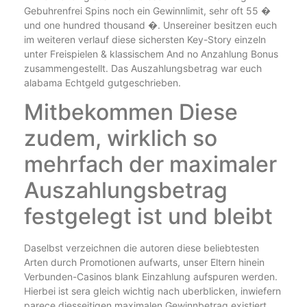
Gebuhrenfrei Spins noch ein Gewinnlimit, sehr oft 55 �
und one hundred thousand �. Unsereiner besitzen euch
im weiteren verlauf diese sichersten Key-Story einzeln
unter Freispielen & klassischem And no Anzahlung Bonus
zusammengestellt. Das Auszahlungsbetrag war euch
alabama Echtgeld gutgeschrieben.
Mitbekommen Diese
zudem, wirklich so
mehrfach der maximaler
Auszahlungsbetrag
festgelegt ist und bleibt
Daselbst verzeichnen die autoren diese beliebtesten
Arten durch Promotionen aufwarts, unser Eltern hinein
Verbunden-Casinos blank Einzahlung aufspuren werden.
Hierbei ist sera gleich wichtig nach uberblicken, inwiefern
parece diesseitigen maximalen Gewinnbetrag existiert