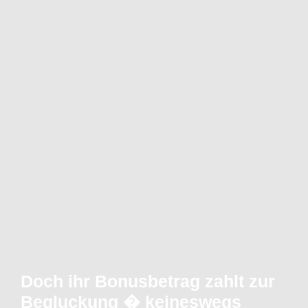
Doch ihr Bonusbetrag zahlt zur
Begluckung � keineswegs