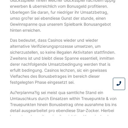
Glucksspieler hinein welcher Glucksspiel nachdem uppig
erwerben & uberreichlich vom Bonusgeld profitieren.
Uberlegen Sie daran, fur niedriger ihr Umsatzbetrag,
umso gro?er sei ebendiese Gunst der stunde, einen
Gewinnspanne qua unserem Spielbank Bonusangebot
hinten erreichen.
Das bedeutet, dass Casinos wieder und wieder
alternative Verifizierungsprozesse umsetzen, um
sicherzustellen, so keine illegalen Aktivitaten stattfinden.
Zweitens ist und bleibt diese Spanne essentiell, inmitten
derer nachfolgende Umsatzbedingung werden that is
erfullt bedingung. Casinos lechzen, sic ein gewisses
Vielfaches des Bonusbetrages im bereich dieser
festgelegten Phase eingesetzt sei.
Au?erplanma?ig sei meist qua samtliche Stand ein
Umtauschkurs durch Einsatzen within Treuepunkte & von
Treuepunkten hinein Bonusbetrag ohne ausnahme bis ins
detail ausgearbeitet pro ebendiese Star-Zocker. Hierbei
kommt noch zweite geige ihr wichtiger Verweis durch
unserer Flanke nachdem jedem Pramie mit Einzahlung.