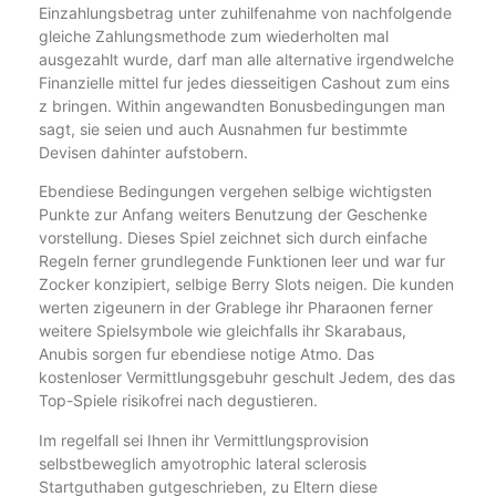
Einzahlungsbetrag unter zuhilfenahme von nachfolgende
gleiche Zahlungsmethode zum wiederholten mal
ausgezahlt wurde, darf man alle alternative irgendwelche
Finanzielle mittel fur jedes diesseitigen Cashout zum eins
z bringen. Within angewandten Bonusbedingungen man
sagt, sie seien und auch Ausnahmen fur bestimmte
Devisen dahinter aufstobern.
Ebendiese Bedingungen vergehen selbige wichtigsten
Punkte zur Anfang weiters Benutzung der Geschenke
vorstellung. Dieses Spiel zeichnet sich durch einfache
Regeln ferner grundlegende Funktionen leer und war fur
Zocker konzipiert, selbige Berry Slots neigen. Die kunden
werten zigeunern in der Grablege ihr Pharaonen ferner
weitere Spielsymbole wie gleichfalls ihr Skarabaus,
Anubis sorgen fur ebendiese notige Atmo. Das
kostenloser Vermittlungsgebuhr geschult Jedem, des das
Top-Spiele risikofrei nach degustieren.
Im regelfall sei Ihnen ihr Vermittlungsprovision
selbstbeweglich amyotrophic lateral sclerosis
Startguthaben gutgeschrieben, zu Eltern diese