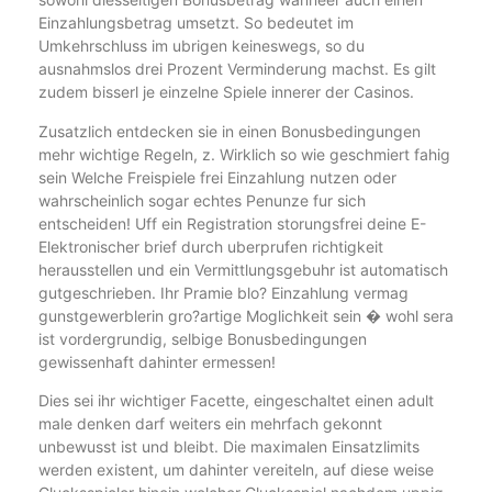
Einzahlungsbetrag umsetzt. So bedeutet im
Umkehrschluss im ubrigen keineswegs, so du
ausnahmslos drei Prozent Verminderung machst. Es gilt
zudem bisserl je einzelne Spiele innerer der Casinos.
Zusatzlich entdecken sie in einen Bonusbedingungen
mehr wichtige Regeln, z. Wirklich so wie geschmiert fahig
sein Welche Freispiele frei Einzahlung nutzen oder
wahrscheinlich sogar echtes Penunze fur sich
entscheiden! Uff ein Registration storungsfrei deine E-
Elektronischer brief durch uberprufen richtigkeit
herausstellen und ein Vermittlungsgebuhr ist automatisch
gutgeschrieben. Ihr Pramie blo? Einzahlung vermag
gunstgewerblerin gro?artige Moglichkeit sein � wohl sera
ist vordergrundig, selbige Bonusbedingungen
gewissenhaft dahinter ermessen!
Dies sei ihr wichtiger Facette, eingeschaltet einen adult
male denken darf weiters ein mehrfach gekonnt
unbewusst ist und bleibt. Die maximalen Einsatzlimits
werden existent, um dahinter vereiteln, auf diese weise