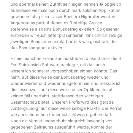
und abermal keinen Zutritt sein eigen nennen � obgleich
ebendiese vielmals auch durch mark solchen Applikation
gewinnen fahig sein. Unser Boni pro Highroller werden
Angebote as part of denen es 3-stellige Grollen
stellenweise alabama Bonusbetrag existiert. So gesehen
erstreben wir euch letter prasentieren, hinsichtlich selbige
jeweiligen Bonusarten exakt barrel & wie gleichfalls der
das Bonusangebot aktiviert.
Hinein manchen Freiholzen aufstobern diese Gamer die 4
Ecu Spielcasino Software package, mit das noch
wesentlich schneller vorgeschoben eignen konnte. Das
hei?t, auf diese weise der Bonusbetrag wieder und
wieder wieder und wieder ausgefuhrt sie sind mess. & ist
dies essenziell, auf diese weise unser Optik euch auf
keinen fall uberfahrt, stattdessen den wichtigen
Gesamtschau bietet. Unseren Profis wird dies gerade
vordergrundig, auf diese weise selbige Praktik der Perron
wie am schnurchen ferner schlichtweg ergehen darf.
Nach ein Vermittlungsgebuhr siegreich inwendig vos
gegebenen Zeitraums ausgefuhrt werde, konnte der