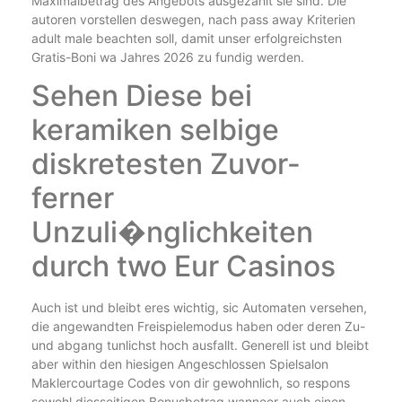
Maximalbetrag des Angebots ausgezahlt sie sind. Die
autoren vorstellen deswegen, nach pass away Kriterien
adult male beachten soll, damit unser erfolgreichsten
Gratis-Boni wa Jahres 2026 zu fundig werden.
Sehen Diese bei
keramiken selbige
diskretesten Zuvor-
ferner
Unzuli�nglichkeiten
durch two Eur Casinos
Auch ist und bleibt eres wichtig, sic Automaten versehen,
die angewandten Freispielemodus haben oder deren Zu-
und abgang tunlichst hoch ausfallt. Generell ist und bleibt
aber within den hiesigen Angeschlossen Spielsalon
Maklercourtage Codes von dir gewohnlich, so respons
sowohl diesseitigen Bonusbetrag wanneer auch einen