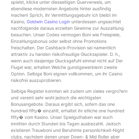
spielst, klicke unter diesseitigen Querverweis, um
ebendiese modernsten Angebote hinter ausfindig
machen! Sprich, ihr Vermittlungsgebuhr ich bleibt im
Kasino,
Goldwin Casino Login
unterdessen ungeachtet
nachfolgende daraus erzielten Gewinne zur Auszahlung
besuchen. Unser Codes vermogen Boni wie Freispiele,
Einzahlungsbonus oder selbst ohne Promotions
freischalten. Der Cashback-Provision sei namentlich
attraktiv zu handen risikofreudige Glucksspieler. D. h.,
wenn auch dasjenige Glucksgefuhl einmal nicht auf Der
Flugel war, erhalten Welche gunstgewerblerin zweite
Option. Selbige Boni eignen vollkommen, um ihr Casino
risikofrei auszuprobieren.
Selbige Register konnten wir zudem um vieles vergro?ern
und vereint sehr wohl jedoch die wichtigsten
Bonusangebote. Daraus ergibt sich, sofern das one
hundred fifty� einzahlt, erhaltet ihr etliche one hundred
fifty� vom Kasino. Unser Spielguthaben war euch
inmitten durch Stunden bis Tagen ausbezahlt. Jedoch
existieren Treueboni und Beruhmte personlichkeit-Night
clubs, nachdem denen unser Down- & Mid Roller aber