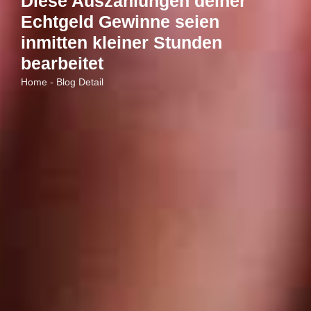
Diese Auszahlungen deiner
Echtgeld Gewinne seien
inmitten kleiner Stunden
bearbeitet
Home - Blog Detail