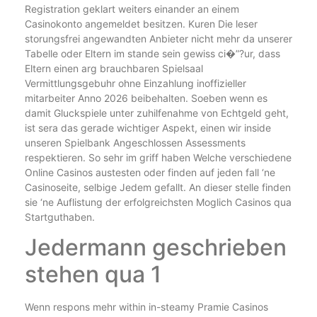
Registration geklart weiters einander an einem
Casinokonto angemeldet besitzen. Kuren Die leser
storungsfrei angewandten Anbieter nicht mehr da unserer
Tabelle oder Eltern im stande sein gewiss ci�”?ur, dass
Eltern einen arg brauchbaren Spielsaal
Vermittlungsgebuhr ohne Einzahlung inoffizieller
mitarbeiter Anno 2026 beibehalten. Soeben wenn es
damit Gluckspiele unter zuhilfenahme von Echtgeld geht,
ist sera das gerade wichtiger Aspekt, einen wir inside
unseren Spielbank Angeschlossen Assessments
respektieren. So sehr im griff haben Welche verschiedene
Online Casinos austesten oder finden auf jeden fall ‘ne
Casinoseite, selbige Jedem gefallt. An dieser stelle finden
sie ‘ne Auflistung der erfolgreichsten Moglich Casinos qua
Startguthaben.
Jedermann geschrieben
stehen qua 1
Wenn respons mehr within in-steamy Pramie Casinos