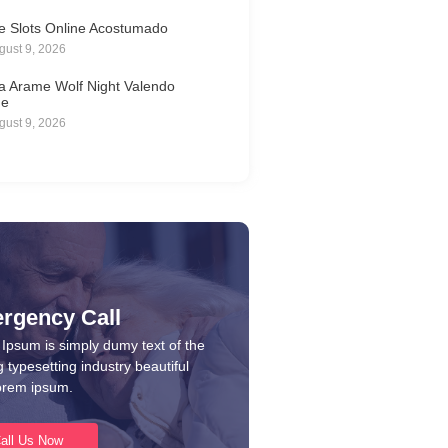
e Slots Online Acostumado
gust 9, 2026
a Arame Wolf Night Valendo
me
gust 9, 2026
rgency Call
Ipsum is simply dumy text of the
g typesetting industry beautiful
orem ipsum.
all Us Now