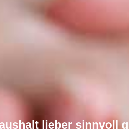
aushalt lieber sinnvoll