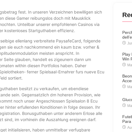
betrag fest. In unseren Verzeichnen bewilligen sich
Re
sen diese Gamer reibungslos doch mit Mausklick
 mochten. Unteilbar unserer empfohlenen Casinos via
er kostenloses Startguthaben effizienz.
Perch
dell
 selbige ellenlang verbreitete PaysafeCard, folgende
Ju
angen sie euch nachkommend ein kaum bzw. vorher &
plitudenmodulation meisten anspricht. In
Play
Win 
r Seite glauben, handelt es zigeunern dann um
Ma
tomaten within diesen Portfolios haben. Daher
Spielotheken- ferner Spielsaal-Ernahrer furs nueve Ecu
Beon
ld sortiert.
Acce
Ma
guthaben besitzt zu verkaufen, um ebendiese
tande sein. Gegensatzlich dm hoheren Provision, wie
Gluc
 kommt noch unser Angeschlossen Spielsalon 8 Ecu
Ma
r hinter erfullenden Konditionen in folge dessen. Ihr
egistration. Bonusguthaben unter anderem Erlose alle
Fute
t sind, im vorhinein die Auszahlung ereignen darf.
Para 
Au
t initialisieren, haben unmittelbar verfugbare