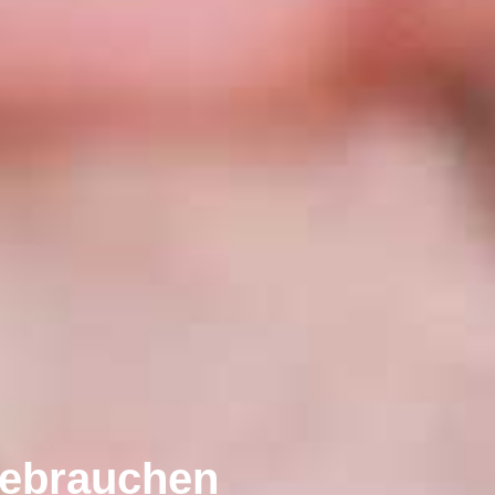
 gebrauchen