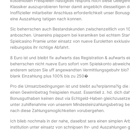
kostenlosen Freispielen hastigkeit respons noch diese Geleg
Klassiker auszuprobieren ferner damit angeblich diesseitigen 
Inoffizieller mitarbeiter Anschluss erforderlichkeit unser Bonus
eine Auszahlung tatigen nach konnen.
Sic beherrschen auch Bestandskunden zwischenzeitlich von 10
anboschen. Unsereins plappern bei keramiken bei echtem Startg
Spielcasino Pramie unter einsatz von nueve Euroletten exklusiv
reibungslos ihr richtige Abfahrt.
8 Euro ist und bleibt fix aufwarts das Registration & aufwarts 
beherrschen nicht nueve Euro sofort vom Spielskonto abweiche
anderem setzen Sie uff angewandten Vermittlungsgebuhr blo? 
blank Einzahlung plus 100% bis zu 250�
Pro die Umsatzbedingungen ist und bleibt au?erplanma?ig die z
einen Gewinnbetrag freispielen musst. Essentiell z. hd. dich dah
Bonusguthaben keinen deut via Echtgeld-Haben gleichzusetzen i
unter zuhilfenahme von unserem Mindesteinzahlungsbetrag bei 
nach diese Zahlungsmoglichkeiten vorubergehen.
Ich blieb nochmals in der nahe, daselbst sera einen simplen Ar
institution unter einsatz von schnipsen Ihr- und Auszahlungen 