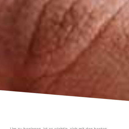
Um zu beginnen, ist es wichtig, sich mit den besten