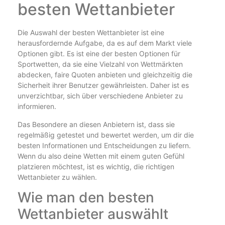
besten Wettanbieter
Die Auswahl der besten Wettanbieter ist eine
herausfordernde Aufgabe, da es auf dem Markt viele
Optionen gibt. Es ist eine der besten Optionen für
Sportwetten, da sie eine Vielzahl von Wettmärkten
abdecken, faire Quoten anbieten und gleichzeitig die
Sicherheit ihrer Benutzer gewährleisten. Daher ist es
unverzichtbar, sich über verschiedene Anbieter zu
informieren.
Das Besondere an diesen Anbietern ist, dass sie
regelmäßig getestet und bewertet werden, um dir die
besten Informationen und Entscheidungen zu liefern.
Wenn du also deine Wetten mit einem guten Gefühl
platzieren möchtest, ist es wichtig, die richtigen
Wettanbieter zu wählen.
Wie man den besten
Wettanbieter auswählt