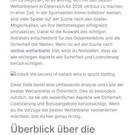
Wettanbietern in Österreich für 2026 vertraut zu machen.
In einer Zeit, in der Sportwetten immer beliebter werden,
sind viele Spieler auf der Suche nach den besten
Möglichkeiten, um ihre Wettstrategien erfolgreich
umzusetzen. Dabei ist die Auswahl des richtigen
Anbieters entscheidend für das Gesamterlebnis und die
Sicherheit der Wetten. Wenn du auf der Suche nach
seriöse wettanbieter
bist, wirst du feststellen, dass sie
alle wichtigen Aspekte wie Sicherheit und Lizenzierung
berücksichtigen.
Diese Seite bietet eine umfassende Analyse und Liste der
besten Wettanbieter in Österreich. Dies ist besonders
nützlich, da sie alle wesentlichen Aspekte wie Sicherheit,
Lizenzierung und Bonusangebote berücksichtigt. Wenn
du die Vorzüge der besten Wettanbieter kennenlernen
möchtest, bist du hier genau richtig.
Überblick über die