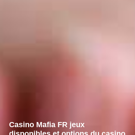
Casino Mafia FR jeux
disponibles et options du casino