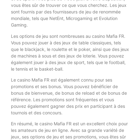
vous êtes sûr de trouver ce que vous cherchez. Les jeux
sont fournis par des fournisseurs de jeu de renommée
mondiale, tels que NetEnt, Microgaming et Evolution
Gaming.
Les options de jeu sont nombreuses au casino Mafia FR.
Vous pouvez jouer à des jeux de table classiques, tels
que le blackjack, le roulette et le poker, ainsi que des jeux
de machines à sous et des jeux de loterie. Vous pouvez
également jouer à des jeux de sport, tels que le football,
le tennis et le basket-ball.
Le casino Mafia FR est également connu pour ses
promotions et ses bonus. Vous pouvez bénéficier de
bonus de bienvenue, de bonus de reload et de bonus de
référence. Les promotions sont fréquentes et vous
pouvez également gagner des prix en participant à des
tournois et des concours.
En résumé, le casino Mafia FR est un excellent choix pour
les amateurs de jeu en ligne. Avec sa grande variété de
jeux, ses options de jeu et ses promotions, vous êtes sûr