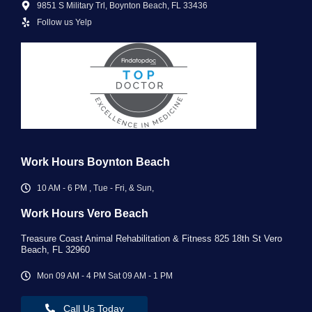
9851 S Military Trl, Boynton Beach, FL 33436
Follow us Yelp
Work Hours Boynton Beach
10 AM - 6 PM , Tue - Fri, & Sun,
Work Hours Vero Beach ​
Treasure Coast Animal Rehabilitation & Fitness 825 18th St Vero
Beach, FL 32960
Mon 09 AM - 4 PM Sat 09 AM - 1 PM
Call Us Today