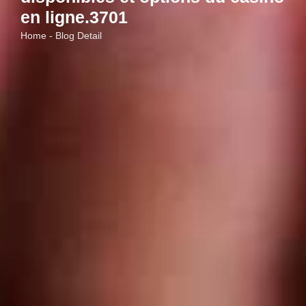
en ligne.3701
Home - Blog Detail