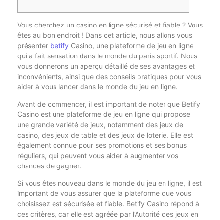
Vous cherchez un casino en ligne sécurisé et fiable ? Vous
êtes au bon endroit ! Dans cet article, nous allons vous
présenter
betify
Casino, une plateforme de jeu en ligne
qui a fait sensation dans le monde du paris sportif. Nous
vous donnerons un aperçu détaillé de ses avantages et
inconvénients, ainsi que des conseils pratiques pour vous
aider à vous lancer dans le monde du jeu en ligne.
Avant de commencer, il est important de noter que Betify
Casino est une plateforme de jeu en ligne qui propose
une grande variété de jeux, notamment des jeux de
casino, des jeux de table et des jeux de loterie. Elle est
également connue pour ses promotions et ses bonus
réguliers, qui peuvent vous aider à augmenter vos
chances de gagner.
Si vous êtes nouveau dans le monde du jeu en ligne, il est
important de vous assurer que la plateforme que vous
choisissez est sécurisée et fiable. Betify Casino répond à
ces critères, car elle est agréée par l’Autorité des jeux en