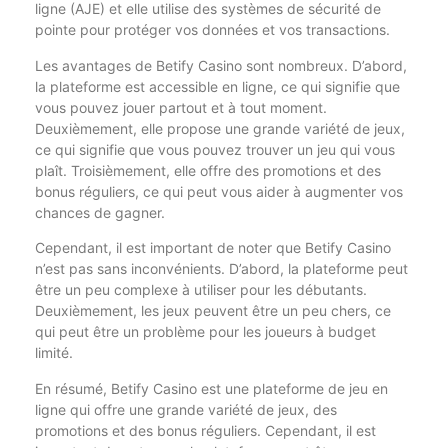
ligne (AJE) et elle utilise des systèmes de sécurité de
pointe pour protéger vos données et vos transactions.
Les avantages de Betify Casino sont nombreux. D’abord,
la plateforme est accessible en ligne, ce qui signifie que
vous pouvez jouer partout et à tout moment.
Deuxièmement, elle propose une grande variété de jeux,
ce qui signifie que vous pouvez trouver un jeu qui vous
plaît. Troisièmement, elle offre des promotions et des
bonus réguliers, ce qui peut vous aider à augmenter vos
chances de gagner.
Cependant, il est important de noter que Betify Casino
n’est pas sans inconvénients. D’abord, la plateforme peut
être un peu complexe à utiliser pour les débutants.
Deuxièmement, les jeux peuvent être un peu chers, ce
qui peut être un problème pour les joueurs à budget
limité.
En résumé, Betify Casino est une plateforme de jeu en
ligne qui offre une grande variété de jeux, des
promotions et des bonus réguliers. Cependant, il est