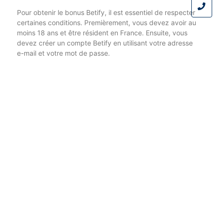
Pour obtenir le bonus Betify, il est essentiel de respecter
certaines conditions. Premièrement, vous devez avoir au
moins 18 ans et être résident en France. Ensuite, vous
devez créer un compte Betify en utilisant votre adresse
e-mail et votre mot de passe.
Une fois votre compte créé, vous devez déposer au
moins 10 € pour pouvoir bénéficier du bonus. Il est
important de noter que ce montant minimum est exigé
pour que le bonus soit attribué.
En outre, il est important de vérifier que vous avez rempli
les conditions de jeu pour obtenir le bonus. Cela signifie
que vous devez avoir placé au moins 5 fois le montant du
bonus dans les 30 jours suivant la réception du bonus.
Il est également important de noter que le bonus est
valable pendant 30 jours à compter de la réception du
bonus. Si vous ne l’avez pas utilisé pendant ce délai, il
sera perdu.
Enfin, il est important de vérifier que vous avez lu et