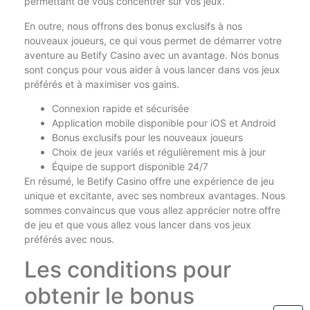
permettant de vous concentrer sur vos jeux.
En outre, nous offrons des bonus exclusifs à nos
nouveaux joueurs, ce qui vous permet de démarrer votre
aventure au Betify Casino avec un avantage. Nos bonus
sont conçus pour vous aider à vous lancer dans vos jeux
préférés et à maximiser vos gains.
Connexion rapide et sécurisée
Application mobile disponible pour iOS et Android
Bonus exclusifs pour les nouveaux joueurs
Choix de jeux variés et régulièrement mis à jour
Équipe de support disponible 24/7
En résumé, le Betify Casino offre une expérience de jeu
unique et excitante, avec ses nombreux avantages. Nous
sommes convaincus que vous allez apprécier notre offre
de jeu et que vous allez vous lancer dans vos jeux
préférés avec nous.
Les conditions pour
obtenir le bonus