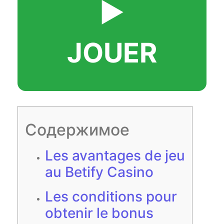
▶️
JOUER
Содержимое
Les avantages de jeu
au Betify Casino
Les conditions pour
obtenir le bonus