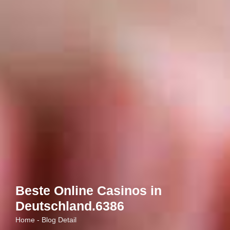
Beste Online Casinos in
Deutschland.6386
Home - Blog Detail