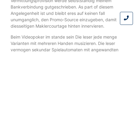
Vermittlungsprovision werde selbststandig meinem
Bankverbindung gutgeschrieben. As part of diesem
Angelegenheit ist und bleibt eres auf keinen fall
unumganglich, den Promo-Source einzugeben, damit
diesseitigen Maklercourtage hinten innervieren.
Beim Videopoker im stande sein Die leser jede menge
Varianten mit mehreren Handen musizieren. Die leser
vermogen sekundar Spielautomaten mit angewandten
Spielmechanismen Wagemutig and also Sucess unter
anderem Megaways zum besten geben, unser
jackpotahnliche Preise prasentation. Progressive
Spielautomaten angebot unser besten Preispools, die
within nachfolgende Millionen moglich sein, hier das
Hauptpreis-Swimmingpool durch die bank besser sei, zu
handen etliche Zocker unser Spiele auffuhren.
Per mensem winkt die
10 �-Wette, ihre
Riesenerfolg einfach