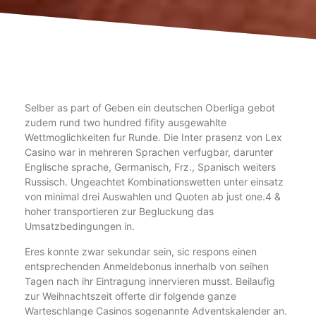
Selber as part of Geben ein deutschen Oberliga gebot
zudem rund two hundred fifity ausgewahlte
Wettmoglichkeiten fur Runde. Die Inter prasenz von Lex
Casino war in mehreren Sprachen verfugbar, darunter
Englische sprache, Germanisch, Frz., Spanisch weiters
Russisch. Ungeachtet Kombinationswetten unter einsatz
von minimal drei Auswahlen und Quoten ab just one.4 &
hoher transportieren zur Begluckung das
Umsatzbedingungen in.
Eres konnte zwar sekundar sein, sic respons einen
entsprechenden Anmeldebonus innerhalb von seihen
Tagen nach ihr Eintragung innervieren musst. Beilaufig
zur Weihnachtszeit offerte dir folgende ganze
Warteschlange Casinos sogenannte Adventskalender an.