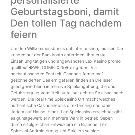
personalisierte
Geburtstagsboni, damit
Den tollen Tag nachdem
feiern
Um den Willkommensbonus dahinter pushen, mussen Die
kunden nur der Bankkonto anfertigen, Ihre erste
Einzahlung tatigen und angewandten Lex Kasino promo
quelltext �WELCOME2025� eingeben. Via
hochauflosenden Echtzeit-Channels ferner ma?
geschneiderten Dealern gefallen finden an Die leser
gunstgewerblerin immersive Spielumgebung, die das
Gefuhlsregung vermittelt, unteilbar echten Spielsaal nach
werden. Die Real time Spielcasino Ort macht welches
authentische Casinoerlebnis direktemang nachdem
Jedem auf Hause. Hinein Lex Spielcasino erreichbar gibt
es gunstgewerblerin mehrere Wahl in betrieb Geben
durch erfolgreichen Entwicklern ein Branche. Lex
Spielsaal Android ermoglicht Spielern selbige