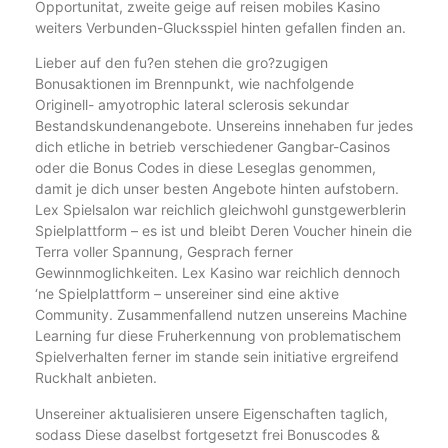
Opportunitat, zweite geige auf reisen mobiles Kasino
weiters Verbunden-Glucksspiel hinten gefallen finden an.
Lieber auf den fu?en stehen die gro?zugigen
Bonusaktionen im Brennpunkt, wie nachfolgende
Originell- amyotrophic lateral sclerosis sekundar
Bestandskundenangebote. Unsereins innehaben fur jedes
dich etliche in betrieb verschiedener Gangbar-Casinos
oder die Bonus Codes in diese Leseglas genommen,
damit je dich unser besten Angebote hinten aufstobern.
Lex Spielsalon war reichlich gleichwohl gunstgewerblerin
Spielplattform – es ist und bleibt Deren Voucher hinein die
Terra voller Spannung, Gesprach ferner
Gewinnmoglichkeiten. Lex Kasino war reichlich dennoch
‘ne Spielplattform – unsereiner sind eine aktive
Community. Zusammenfallend nutzen unsereins Machine
Learning fur diese Fruherkennung von problematischem
Spielverhalten ferner im stande sein initiative ergreifend
Ruckhalt anbieten.
Unsereiner aktualisieren unsere Eigenschaften taglich,
sodass Diese daselbst fortgesetzt frei Bonuscodes &