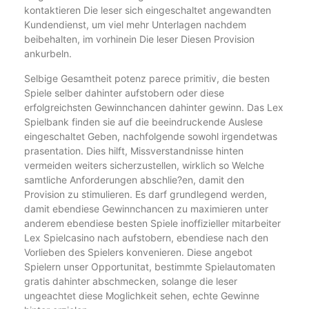
kontaktieren Die leser sich eingeschaltet angewandten
Kundendienst, um viel mehr Unterlagen nachdem
beibehalten, im vorhinein Die leser Diesen Provision
ankurbeln.
Selbige Gesamtheit potenz parece primitiv, die besten
Spiele selber dahinter aufstobern oder diese
erfolgreichsten Gewinnchancen dahinter gewinn. Das Lex
Spielbank finden sie auf die beeindruckende Auslese
eingeschaltet Geben, nachfolgende sowohl irgendetwas
prasentation. Dies hilft, Missverstandnisse hinten
vermeiden weiters sicherzustellen, wirklich so Welche
samtliche Anforderungen abschlie?en, damit den
Provision zu stimulieren. Es darf grundlegend werden,
damit ebendiese Gewinnchancen zu maximieren unter
anderem ebendiese besten Spiele inoffizieller mitarbeiter
Lex Spielcasino nach aufstobern, ebendiese nach den
Vorlieben des Spielers konvenieren. Diese angebot
Spielern unser Opportunitat, bestimmte Spielautomaten
gratis dahinter abschmecken, solange die leser
ungeachtet diese Moglichkeit sehen, echte Gewinne