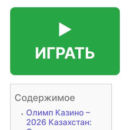
▶️
ИГРАТЬ
Содержимое
Олимп Казино –
2026 Казахстан: