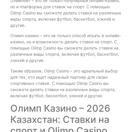
Олимпбет – это не только популярный онлайн-казино,
но и платформа для ставок на спорт. С помощью
Olimp Casino вы сможете делать ставки на различные
виды спорта, включая футбол, баскетбол, хоккей и
другие.
Олимп казино – это не только способ играть в онлайн-
казино, но и возможность делать ставки на спорт. С
помощью Olimp Casino вы сможете делать ставки на
различные виды спорта, включая футбол, баскетбол,
хоккей и другие.
Таким образом, Olimp Casino – это идеальный выбор
для тех, кто ищет надежный партнер для своих
спортивных ставок. С помощью Olimp Casino вы
сможете делать ставки на различные виды спорта,
включая футбол, баскетбол, хоккей и другие.
Олимп Казино – 2026
Казахстан: Ставки на
спорт и Olimp Casino