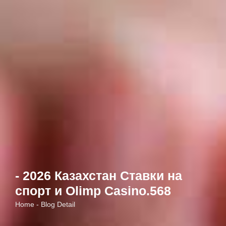
- 2026 Казахстан Ставки на
спорт и Olimp Casino.568
Home - Blog Detail