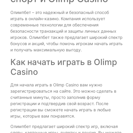
Олимпбет – это надежный и безопасный способ
играть в онлайн-казино. Компания использует
современные технологии для обеспечения
безопасности транзакций и защиты личных данных
игроков. Олимпбет также предлагает широкий спектр
бонусов и акций, чтобы помочь игрокам начать играть
и получать максимальную выгоду.
Как начать играть в Olimp
Casino
Для начала играть в Olimp Casino вам нужно
зарегистрироваться на сайте. Это можно сделать в
считанные минуты, просто заполнив форму
регистрации и подтвердив свой возраст. После
регистрации вы сможете начать играть в любые
игры, которые вам понравятся.
Олимпбет предлагает широкий спектр игр, включая
слоты, карточные игры, рулетку и другие. Вы можете