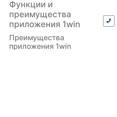
Функции и
преимущества
приложения 1win
Преимущества
приложения 1win
Одним из основных преимуществ приложения 1win
является его доступность. Пользователи могут
скачать приложение и начать использовать его в
любое время и из любого места, где есть доступ к
интернету. Кроме того, приложение 1win предлагает
пользователям широкий спектр функций, включая
возможность делать ставки на спортивные события,
играть в онлайн-казино и получать доступ к
различным финансовым инструментам.
Кроме того, приложение 1win предлагает
пользователям безопасность и конфиденциальность.