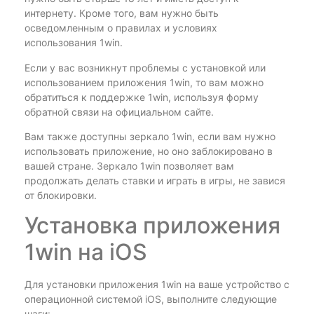
интернету. Кроме того, вам нужно быть
осведомленным о правилах и условиях
использования 1win.
Если у вас возникнут проблемы с установкой или
использованием приложения 1win, то вам можно
обратиться к поддержке 1win, используя форму
обратной связи на официальном сайте.
Вам также доступны зеркало 1win, если вам нужно
использовать приложение, но оно заблокировано в
вашей стране. Зеркало 1win позволяет вам
продолжать делать ставки и играть в игры, не завися
от блокировки.
Установка приложения
1win на iOS
Для установки приложения 1win на ваше устройство с
операционной системой iOS, выполните следующие
шаги: