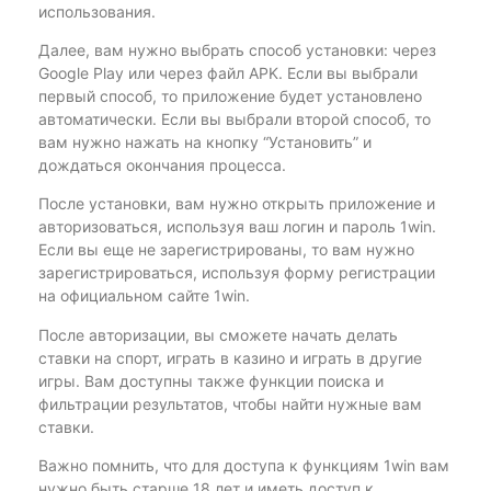
использования.
Далее, вам нужно выбрать способ установки: через
Google Play или через файл APK. Если вы выбрали
первый способ, то приложение будет установлено
автоматически. Если вы выбрали второй способ, то
вам нужно нажать на кнопку “Установить” и
дождаться окончания процесса.
После установки, вам нужно открыть приложение и
авторизоваться, используя ваш логин и пароль 1win.
Если вы еще не зарегистрированы, то вам нужно
зарегистрироваться, используя форму регистрации
на официальном сайте 1win.
После авторизации, вы сможете начать делать
ставки на спорт, играть в казино и играть в другие
игры. Вам доступны также функции поиска и
фильтрации результатов, чтобы найти нужные вам
ставки.
Важно помнить, что для доступа к функциям 1win вам
нужно быть старше 18 лет и иметь доступ к