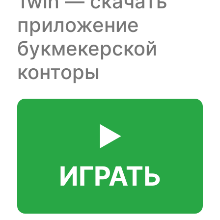
1win — скачать
приложение
букмекерской
конторы
▶️
ИГРАТЬ