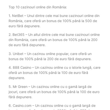
Top 10 cazinouri online din România:
1. NetBet – Unul dintre cele mai bune cazinouri online din
România, care oferă un bonus de 100% până la 500 de
euro fără depunere.
2. Bet365 – Un altul dintre cele mai bune cazinouri online
din România, care oferă un bonus de 100% până la 200
de euro fără depunere.
3. Unibet – Un cazinou online popular, care oferă un
bonus de 100% până la 200 de euro fără depunere.
4. 888 Casino – Un cazinou online cu o istorie lungă, care
oferă un bonus de 100% până la 100 de euro fără
depunere.
5. Mr Green – Un cazinou online cu o gamă largă de
jocuri, care oferă un bonus de 100% până la 100 de euro
fără depunere.
6. Casino.com – Un cazinou online cu o gamă largă de