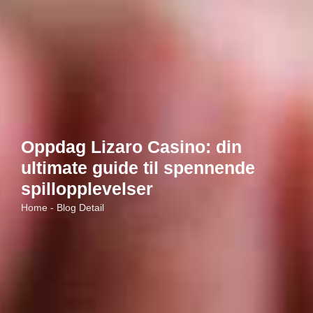
Oppdag Lizaro Casino: din
ultimate guide til spennende
spillopplevelser
Home - Blog Detail