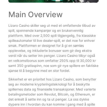
Main Overview
Lizaro Casino skiller seg ut med et omfattende tilbud av
spill, spennende kampanjer og en brukervennlig
plattform. Med over 2,500 spill tilgjengelig, fra klassiske
spilleautomater til live dealer-spill, er det noe for enhver
smak. Plattformen er designet for å gi en sømløs
opplevelse, og inkluderte bonuser som gir deg ekstra
verdi når du setter inn penger. Lizaro Casino tilbyr også
en velkomstbonus som omfatter 250% opp til 30,000 kr
samt 350 gratisspinn, noe som gir nye spillere en faktiske
sjanse til å begynne med en stor fordel.
Sikkerhet er en prioritet hos Lizaro Casino, som benytter
seg av moderne krypteringsteknologi for å beskytte
spillernes data og finansielle transaksjoner. Med varierte
betalingsmetoder som Revolut, Bitcoin, og Ethereum, er
det enkelt å sette inn og ta ut penger. La oss dykke
dypere inn i hvordan du kan komme i gang med å spille