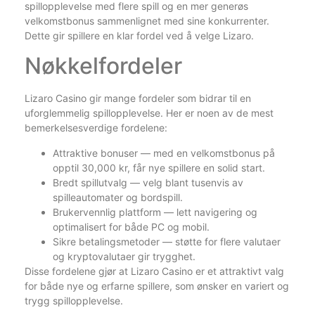
spillopplevelse med flere spill og en mer generøs
velkomstbonus sammenlignet med sine konkurrenter.
Dette gir spillere en klar fordel ved å velge Lizaro.
Nøkkelfordeler
Lizaro Casino gir mange fordeler som bidrar til en
uforglemmelig spillopplevelse. Her er noen av de mest
bemerkelsesverdige fordelene:
Attraktive bonuser — med en velkomstbonus på
opptil 30,000 kr, får nye spillere en solid start.
Bredt spillutvalg — velg blant tusenvis av
spilleautomater og bordspill.
Brukervennlig plattform — lett navigering og
optimalisert for både PC og mobil.
Sikre betalingsmetoder — støtte for flere valutaer
og kryptovalutaer gir trygghet.
Disse fordelene gjør at Lizaro Casino er et attraktivt valg
for både nye og erfarne spillere, som ønsker en variert og
trygg spillopplevelse.