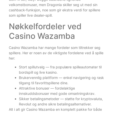
velkomstbonuser, men Dragonia skiller seg ut med sin
cashback-funksjon, noe som gir ekstra verdi for spillere
som spiller live dealer-spill.
Nøkkelfordeler ved
Casino Wazamba
Casino Wazamba har mange fordeler som tiltrekker seg
spillere. Her er noen av de viktigste fordelene ved å spille
her:
Stort spillutvalg — fra populære spilleautomater til
bordspill og live kasino.
Brukervennlig plattform — enkel navigering og rask
tilgang til favorittspillene dine.
Attraktive bonuser — fordelaktige
innskuddsbonuser med gode omsetningskrav.
Sikker betalingsmetoder — støtte for kryptovaluta,
Revolut og andre sikre betalingsalternativer.
Alt i alt gir Casino Wazamba en komplett pakke for både