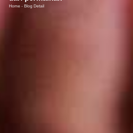
Home - Blog Detail