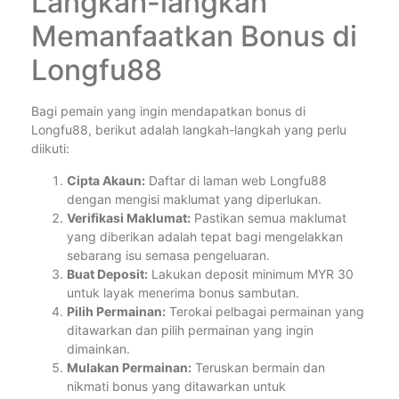
Langkah-langkah
Memanfaatkan Bonus di
Longfu88
Bagi pemain yang ingin mendapatkan bonus di
Longfu88, berikut adalah langkah-langkah yang perlu
diikuti:
Cipta Akaun:
Daftar di laman web Longfu88
dengan mengisi maklumat yang diperlukan.
Verifikasi Maklumat:
Pastikan semua maklumat
yang diberikan adalah tepat bagi mengelakkan
sebarang isu semasa pengeluaran.
Buat Deposit:
Lakukan deposit minimum MYR 30
untuk layak menerima bonus sambutan.
Pilih Permainan:
Terokai pelbagai permainan yang
ditawarkan dan pilih permainan yang ingin
dimainkan.
Mulakan Permainan:
Teruskan bermain dan
nikmati bonus yang ditawarkan untuk