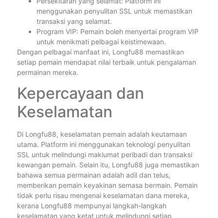
Persekitaran yang selamat: Platform ini
menggunakan penyulitan SSL untuk memastikan
transaksi yang selamat.
Program VIP: Pemain boleh menyertai program VIP
untuk menikmati pelbagai keistimewaan.
Dengan pelbagai manfaat ini, Longfu88 memastikan
setiap pemain mendapat nilai terbaik untuk pengalaman
permainan mereka.
Kepercayaan dan
Keselamatan
Di Longfu88, keselamatan pemain adalah keutamaan
utama. Platform ini menggunakan teknologi penyulitan
SSL untuk melindungi maklumat peribadi dan transaksi
kewangan pemain. Selain itu, Longfu88 juga memastikan
bahawa semua permainan adalah adil dan telus,
memberikan pemain keyakinan semasa bermain. Pemain
tidak perlu risau mengenai keselamatan dana mereka,
kerana Longfu88 mempunyai langkah-langkah
keselamatan yang ketat untuk melindungi setiap