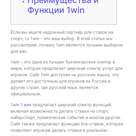
Преимущества и
Функции 1win
Если вы ищете надежный партнер для ставок на
спорт, то 1win – это ваш выбор. В этой статье мы
рассмотрим, почему 1win является лучшим выбором
для вас.
1win – это одна из лучших букмекерских контор в
мире, которая предлагает широкий спектр услуг для
игроков. Сайт 1win доступен на русском языке, что
делает его доступным для игроков из России и
других стран, где русский язык является
официальным.
1win
1 вин
предлагает широкий спектр функций,
включая возможность делать ставки на спорт,
киберспорт, политические события и многое другое.
Сайт также предлагает функцию live-ставок, которая
позволяет игрокам делать ставки в реальном