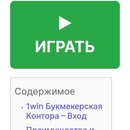
▶️
ИГРАТЬ
Содержимое
1win Букмекерская
Контора – Вход