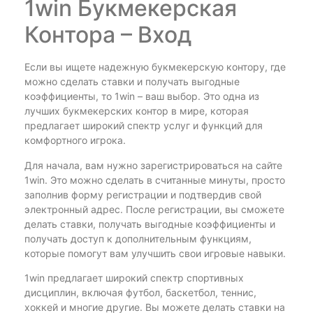
1win Букмекерская
Контора – Вход
Если вы ищете надежную букмекерскую контору, где
можно сделать ставки и получать выгодные
коэффициенты, то 1win – ваш выбор. Это одна из
лучших букмекерских контор в мире, которая
предлагает широкий спектр услуг и функций для
комфортного игрока.
Для начала, вам нужно зарегистрироваться на сайте
1win. Это можно сделать в считанные минуты, просто
заполнив форму регистрации и подтвердив свой
электронный адрес. После регистрации, вы сможете
делать ставки, получать выгодные коэффициенты и
получать доступ к дополнительным функциям,
которые помогут вам улучшить свои игровые навыки.
1win предлагает широкий спектр спортивных
дисциплин, включая футбол, баскетбол, теннис,
хоккей и многие другие. Вы можете делать ставки на