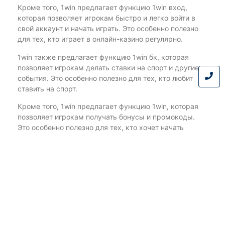
Кроме того, 1win предлагает функцию 1win вход,
которая позволяет игрокам быстро и легко войти в
свой аккаунт и начать играть. Это особенно полезно
для тех, кто играет в онлайн-казино регулярно.
1win также предлагает функцию 1win бк, которая
позволяет игрокам делать ставки на спорт и другие
события. Это особенно полезно для тех, кто любит
ставить на спорт.
Кроме того, 1win предлагает функцию 1win, которая
позволяет игрокам получать бонусы и промокоды.
Это особенно полезно для тех, кто хочет начать
играть в онлайн-казино.
1win также предлагает функцию 1win, которая
позволяет игрокам получать доступ к различным
играм и азартным играм. Это особенно полезно для
тех, кто хочет играть в онлайн-казино.
Кроме того, 1win предлагает функцию 1win, которая
позволяет игрокам получать доступ к различным