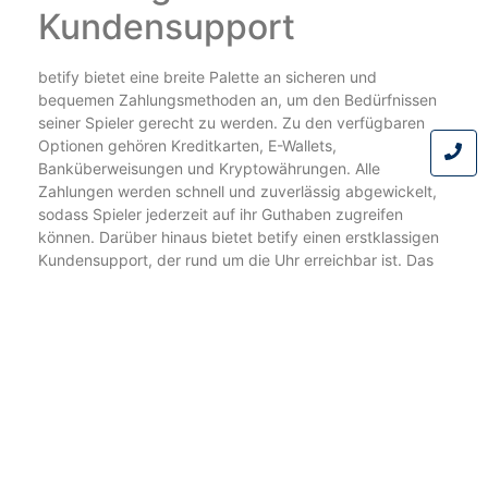
Kundensupport
betify bietet eine breite Palette an sicheren und
bequemen Zahlungsmethoden an, um den Bedürfnissen
seiner Spieler gerecht zu werden. Zu den verfügbaren
Optionen gehören Kreditkarten, E-Wallets,
Banküberweisungen und Kryptowährungen. Alle
Zahlungen werden schnell und zuverlässig abgewickelt,
sodass Spieler jederzeit auf ihr Guthaben zugreifen
können. Darüber hinaus bietet betify einen erstklassigen
Kundensupport, der rund um die Uhr erreichbar ist. Das
Support-Team steht Spielern bei Fragen oder Problemen
jederzeit zur Verfügung und bietet kompetente Hilfe und
Unterstützung.
Der Kundenservice ist per E-Mail, Live-Chat und Telefon
erreichbar, sodass Spieler die für sie passende
Kontaktmethode wählen können. betify legt großen Wert
darauf, seinen Spielern einen hervorragenden Service zu
bieten und sicherzustellen, dass sie stets zufrieden sind.