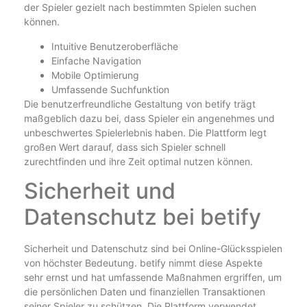
der Spieler gezielt nach bestimmten Spielen suchen
können.
Intuitive Benutzeroberfläche
Einfache Navigation
Mobile Optimierung
Umfassende Suchfunktion
Die benutzerfreundliche Gestaltung von betify trägt
maßgeblich dazu bei, dass Spieler ein angenehmes und
unbeschwertes Spielerlebnis haben. Die Plattform legt
großen Wert darauf, dass sich Spieler schnell
zurechtfinden und ihre Zeit optimal nutzen können.
Sicherheit und
Datenschutz bei betify
Sicherheit und Datenschutz sind bei Online-Glücksspielen
von höchster Bedeutung. betify nimmt diese Aspekte
sehr ernst und hat umfassende Maßnahmen ergriffen, um
die persönlichen Daten und finanziellen Transaktionen
seiner Spieler zu schützen. Die Plattform verwendet