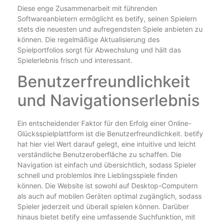
Diese enge Zusammenarbeit mit führenden
Softwareanbietern ermöglicht es betify, seinen Spielern
stets die neuesten und aufregendsten Spiele anbieten zu
können. Die regelmäßige Aktualisierung des
Spielportfolios sorgt für Abwechslung und hält das
Spielerlebnis frisch und interessant.
Benutzerfreundlichkeit
und Navigationserlebnis
Ein entscheidender Faktor für den Erfolg einer Online-
Glücksspielplattform ist die Benutzerfreundlichkeit. betify
hat hier viel Wert darauf gelegt, eine intuitive und leicht
verständliche Benutzeroberfläche zu schaffen. Die
Navigation ist einfach und übersichtlich, sodass Spieler
schnell und problemlos ihre Lieblingsspiele finden
können. Die Website ist sowohl auf Desktop-Computern
als auch auf mobilen Geräten optimal zugänglich, sodass
Spieler jederzeit und überall spielen können. Darüber
hinaus bietet betify eine umfassende Suchfunktion, mit