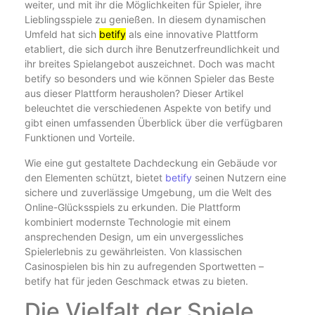
weiter, und mit ihr die Möglichkeiten für Spieler, ihre
Lieblingsspiele zu genießen. In diesem dynamischen
Umfeld hat sich
betify
als eine innovative Plattform
etabliert, die sich durch ihre Benutzerfreundlichkeit und
ihr breites Spielangebot auszeichnet. Doch was macht
betify so besonders und wie können Spieler das Beste
aus dieser Plattform herausholen? Dieser Artikel
beleuchtet die verschiedenen Aspekte von betify und
gibt einen umfassenden Überblick über die verfügbaren
Funktionen und Vorteile.
Wie eine gut gestaltete Dachdeckung ein Gebäude vor
den Elementen schützt, bietet
betify
seinen Nutzern eine
sichere und zuverlässige Umgebung, um die Welt des
Online-Glücksspiels zu erkunden. Die Plattform
kombiniert modernste Technologie mit einem
ansprechenden Design, um ein unvergessliches
Spielerlebnis zu gewährleisten. Von klassischen
Casinospielen bis hin zu aufregenden Sportwetten –
betify hat für jeden Geschmack etwas zu bieten.
Die Vielfalt der Spiele