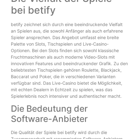
bei betify
betify zeichnet sich durch eine beeindruckende Vielfalt
an Spielen aus, die sowohl Anfänger als auch erfahrene
Spieler ansprechen. Das Angebot umfasst eine breite
Palette von Slots, Tischspielen und Live-Casino-
Optionen. Bei den Slots finden sich sowohl klassische
Fruchtmaschinen als auch moderne Video-Slots mit
innovativen Features und beeindruckender Grafik. Zu den
beliebtesten Tischspielen gehören Roulette, Blackjack,
Baccarat und Poker, die in verschiedenen Varianten
verfügbar sind. Das Live-Casino bietet die Möglichkeit,
mit echten Dealern in Echtzeit zu spielen, was das
Spielerlebnis noch intensiver und authentischer macht.
Die Bedeutung der
Software-Anbieter
Die Qualität der Spiele bei betify wird durch die
Zusammenarbeit mit renommierten Software-Anbietern