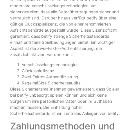
modernste Verschlüsselungstechnologien, um
sicherzustellen, dass alle Datenübertragungen sicher und
vertraulich sind. Darüber hinaus verfügt betify über eine
gültige Glücksspiellizenz, die von einer renommierten
Aufsichtsbehörde ausgestellt wurde. Diese Lizenzpflicht
garantiert, dass betify strenge Sicherheitsstandards
einhält und faire Spielbedingungen bietet. Ein wichtiger
Aspekt ist die Zwei-Faktor-Authentifizierung, die
zusätzlich aktiviert werden kann.
Verschlüsselungstechnologien
Glücksspiellizenz
Zwei-Faktor-Authentifizierung
Regelmäßige Sicherheitsaudits
Diese Sicherheitsmaßnahmen gewährleisten, dass Spieler
bei betify unbesorgt spielen können und sich keine
Sorgen um ihre persönlichen Daten oder ihr Guthaben
machen müssen. Die Einhaltung hoher
Sicherheitsstandards ist ein zentrales Anliegen von betify.
Zahlungsmethoden und