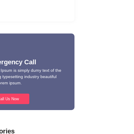
s wild…
gust 6, 2026
rgency Call
Ipsum is simply dumy text of the
g typesetting industry beautiful
orem ipsum.
all Us Now
ories