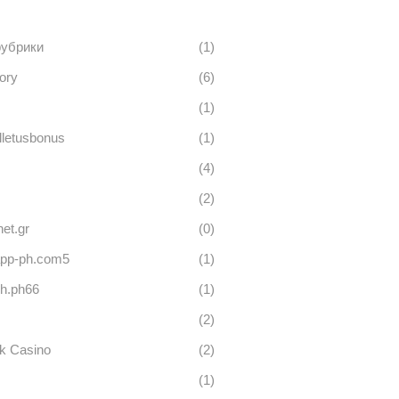
рубрики
(1)
ory
(6)
(1)
lletusbonus
(1)
(4)
(2)
net.gr
(0)
app-ph.com5
(1)
h.ph66
(1)
(2)
k Casino
(2)
(1)