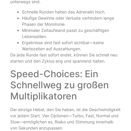
unterwegs sind.
Schnelle Runden halten das Adrenalin hoch.
Häufige Gewinne oder Verluste verhindern lange
Phasen der Monotonie.
Minimaler Zeitaufwand passt zu geschäftigen
Lebensstilen.
Ergebnisse sind fast sofort sichtbar—keine
Wartezeiten auf Auszahlungen.
Da jede Runde fast sofort endet, können Sie schnell neu
starten und den Zyklus eng und spannend halten.
Speed-Choices: Ein
Schnellweg zu großen
Multiplikatoren
Der einzige Hebel, den Sie haben, ist die Geschwindigkeit
vor jedem Start. Vier Optionen—Turbo, Fast, Normal und
Slow—ermöglichen es, Risiko und Stimmung innerhalb
von Sekunden anzupassen.