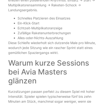
erleben einen pulsierenden Rhythmus: Einsatz → Start →
Multiplikatorensammlung → Raketen-Schock →
Landungsergebnis.
Schnelles Platzieren des Einsatzes
Ein-Klick-Start
Echtzeit-Multiplikatoranzeige
Zufällige Raketenunterbrechungen
Alles-oder-Nichts-Auszahlung
Diese Schleife wiederholt sich dutzende Male pro Minute,
wodurch jede Sitzung wie ein rascher Sprint statt eines
gemütlichen Spaziergangs wirkt.
Warum kurze Sessions
bei Avia Masters
glänzen
Kurzsitzungen passen perfekt zu diesem Spiel mit hoher
Intensität. Spieler spielen typischerweise fünf bis zehn
Minuten am Stück, manchmal sogar weniger, wenn sie