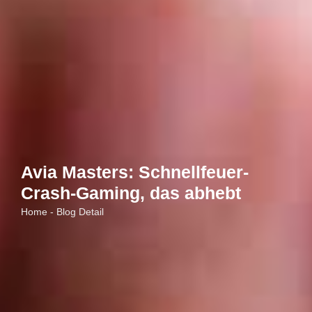
Avia Masters: Schnellfeuer-
Crash-Gaming, das abhebt
Home - Blog Detail