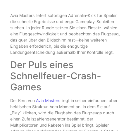
Avia Masters liefert sofortigen Adrenalin-Kick für Spieler,
die schnelle Ergebnisse und enge Gameplay-Schleifen
suchen. In jeder Runde setzen Sie einen Einsatz, wählen
eine Fluggeschwindigkeit und beobachten das Flugzeug,
das quer über den Bildschirm rast—keine weiteren
Eingaben erforderlich, bis die endgültige
Landungsentscheidung außerhalb Ihrer Kontrolle liegt.
Der Puls eines
Schnellfeuer-Crash-
Games
Der Kern von
Avia Masters
liegt in seiner einfachen, aber
hektischen Struktur. Vom Moment an, in dem Sie auf
„Play“ klicken, wird die Flugbahn des Flugzeugs durch
einen Zufallszahlengenerator bestimmt, der
Multiplikatoren und Raketen ins Spiel bringt. Spieler